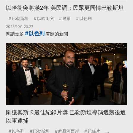
以哈衝突將滿2年 美民調：民眾更同情巴勒斯坦
巴勒斯坦
以哈衝突
民眾
以色列
2025/10/1 20:27
#以色列
閱讀更多
有關的新聞
剛獲奧斯卡最佳紀錄片獎 巴勒斯坦導演遇襲後遭
以軍逮捕
以色列
巴勒斯坦
約旦河西岸
紀錄片
...