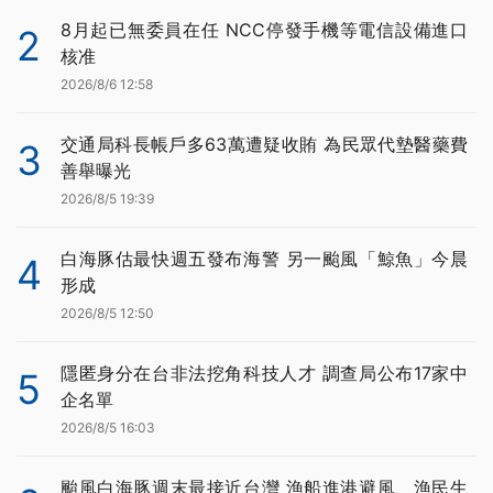
8月起已無委員在任 NCC停發手機等電信設備進口
2
核准
2026/8/6 12:58
交通局科長帳戶多63萬遭疑收賄 為民眾代墊醫藥費
3
善舉曝光
2026/8/5 19:39
白海豚估最快週五發布海警 另一颱風「鯨魚」今晨
4
形成
2026/8/5 12:50
隱匿身分在台非法挖角科技人才 調查局公布17家中
5
企名單
2026/8/5 16:03
颱風白海豚週末最接近台灣 漁船進港避風、漁民生