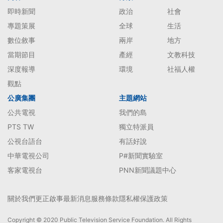
即時新聞
政治
社會
專題策展
全球
生活
數位敘事
兩岸
地方
當期節目
產經
文教科技
深度報導
環境
社福人權
觀點
公廣集團
主題網站
公共電視
我們的島
PTS TW
獨立特派員
公視台語台
有話好說
中華電視公司
P#新聞實驗室
客家電視台
PNN新聞議題中心
關於我們
更正啟事
最新消息
服務條款
隱私權保護政策
Copyright © 2020 Public Television Service Foundation. All Rights