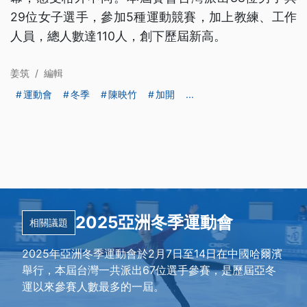
29位女子選手，參加5種運動競賽，加上教練、工作
人員，總人數達110人，創下歷屆新高。
姜筑
/
編輯
運動會
冬季
陳映竹
加開
...
2025亞洲冬季運動會
相關議題
2025年亞洲冬季運動會於2月7日至14日在中國哈爾濱
舉行，本屆台灣一共派出67位選手參賽，是歷屆亞冬
運以來參賽人數最多的一屆。