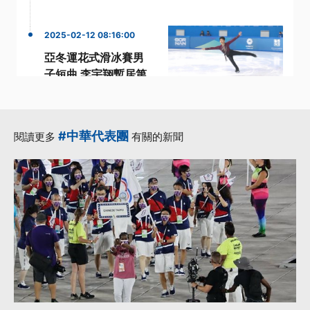
2025-02-12 08:16:00
亞冬運花式滑冰賽男
子短曲 李宇翔暫居第
11
·
·
2025年
亞冬運
李宇翔
·
·
花式滑冰
男子
#中華代表團
閱讀更多
有關的新聞