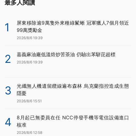
最多人閱讀
屏東移除逾9萬隻外來種綠鬣蜥 冠軍獵人7個月領近
1
99萬獎勵金
2026/8/6 19:39
嘉義麻油廠低溫焙炒苦茶油 仍驗出苯駢芘超標
2
2026/8/6 19:39
光纖無人機遺留纜線遍布森林 烏克蘭指控造成生態
3
隱憂
2026/8/6 15:51
8月起已無委員在任 NCC停發手機等電信設備進口
4
核准
2026/8/6 12:58