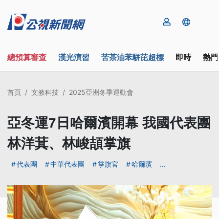
總預算審查
漢光演習
苦茶油苯駢芘超標
即時
熱門
首頁
文教科技
2025亞洲冬季運動會
亞冬運7日哈爾濱開幕 我國代表團
林洋萁、林峻頡掌旗
代表團
中華代表團
掌旗官
哈爾濱
...