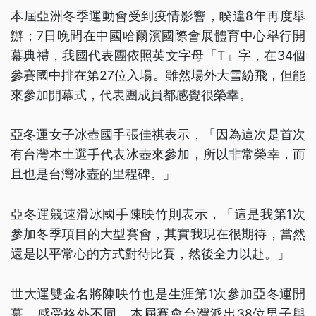
本屆亞洲冬季運動會受到疫情影響，睽違8年再度舉
辦；7日晚間在中國哈爾濱國際會展體育中心舉行開
幕典禮，我國代表團依照英文字母「T」字，在34個
參賽國中排在第27位入場。雖然場外大雪紛飛，但能
來參加開幕式，代表團成員都感覺很榮幸。
亞冬運女子冰壺國手張佳祺表示，「因為這次是首次
有台灣本土選手代表冰壺來參加，所以非常榮幸，而
且也是台灣冰壺的里程碑。」
亞冬運競速滑冰國手陳映竹則表示，「這是我第1次
參加冬季項目的大型賽會，其實我現在很期待，當然
還是以平常心的方式對待比賽，然後全力以赴。」
世大運雙金名將陳映竹也是生涯第1次參加亞冬運開
幕，感受格外不同。本屆賽會台灣派出38位男子與