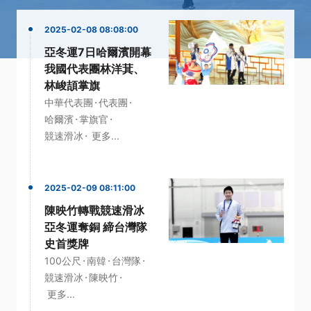
2025-02-08 08:08:00
亞冬運7日哈爾濱開幕
我國代表團林洋萁、
林峻頡掌旗
·
·
中華代表團
代表團
·
·
哈爾濱
掌旗官
·
競速滑冰
更多...
2025-02-09 08:11:00
陳映竹轉戰競速滑冰
亞冬運奪銅 締台灣隊
史首獎牌
·
·
·
100公尺
南韓
台灣隊
·
·
競速滑冰
陳映竹
更多...