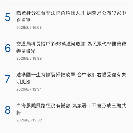
隱匿身分在台非法挖角科技人才 調查局公布17家中
5
企名單
2026/8/5 16:03
交通局科長帳戶多63萬遭疑收賄 為民眾代墊醫藥費
6
善舉曝光
2026/8/5 19:39
遭準國一生持斷裂掃把攻擊 台中教師右眼受傷有失
7
明風險
2026/8/7 12:34
白海豚颱風路徑仍有變數 氣象署：不會形成三颱共
8
舞
2026/8/6 13:02