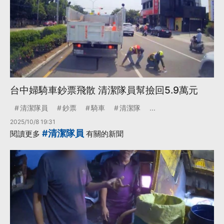
台中婦騎車鈔票飛散 清潔隊員幫撿回5.9萬元
清潔隊員
鈔票
騎車
清潔隊
...
2025/10/8 19:31
#清潔隊員
閱讀更多
有關的新聞