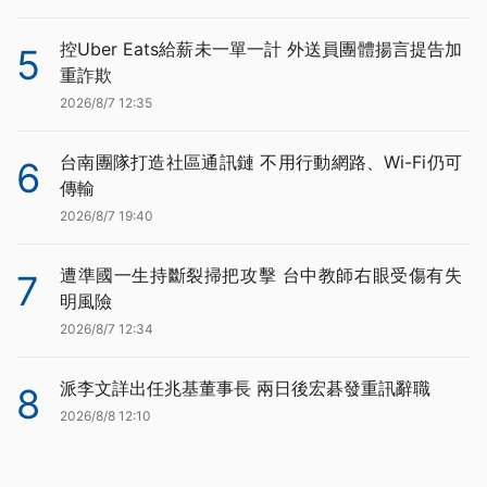
控Uber Eats給薪未一單一計 外送員團體揚言提告加
5
重詐欺
2026/8/7 12:35
台南團隊打造社區通訊鏈 不用行動網路、Wi-Fi仍可
6
傳輸
2026/8/7 19:40
遭準國一生持斷裂掃把攻擊 台中教師右眼受傷有失
7
明風險
2026/8/7 12:34
派李文詳出任兆基董事長 兩日後宏碁發重訊辭職
8
2026/8/8 12:10