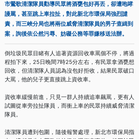
市鶯歌清潔隊員勸導民眾將酒甕包好再丟，卻遭咆哮
謾罵，甚至跳上車拉扯，對此新北市環保局強烈譴
責，而三峽分局也將兩位威脅清潔隊員的男子查緝到
案，詢後依公然污辱、妨礙公務等罪嫌移送法辦。
倒垃圾民眾目睹有人追著資源回收車罵個不停，將過
程拍下來，25日晚間7時25分左右，有民眾拿酒甕想
回收，但清潔隊人員認為沒包好拒收，結果民眾破口
大罵，他的兒子更直接跳上資收車。
資收車緩慢前進，只見一群人持續追車飆罵，更有人
試圖從車旁拉扯隊員，而衝上車的民眾持續威脅清潔
隊員。
清潔隊員遭到包圍，隨後報警處理，新北市環保局指