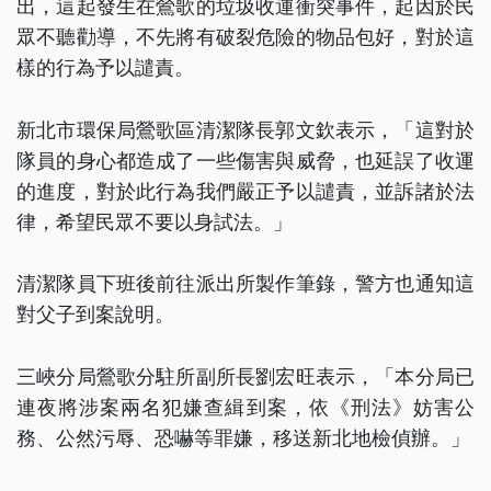
出，這起發生在鶯歌的垃圾收運衝突事件，起因於民
眾不聽勸導，不先將有破裂危險的物品包好，對於這
樣的行為予以譴責。
新北市環保局鶯歌區清潔隊長郭文欽表示，「這對於
隊員的身心都造成了一些傷害與威脅，也延誤了收運
的進度，對於此行為我們嚴正予以譴責，並訴諸於法
律，希望民眾不要以身試法。」
清潔隊員下班後前往派出所製作筆錄，警方也通知這
對父子到案說明。
三峽分局鶯歌分駐所副所長劉宏旺表示，「本分局已
連夜將涉案兩名犯嫌查緝到案，依《刑法》妨害公
務、公然污辱、恐嚇等罪嫌，移送新北地檢偵辦。」