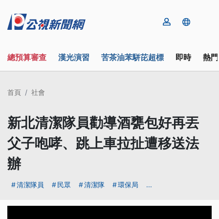
總預算審查
漢光演習
苦茶油苯駢芘超標
即時
熱門
首頁
社會
新北清潔隊員勸導酒甕包好再丟
父子咆哮、跳上車拉扯遭移送法
辦
清潔隊員
民眾
清潔隊
環保局
...