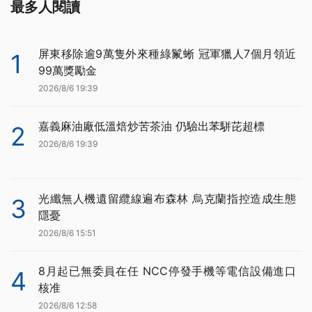
最多人閱讀
屏東移除逾9萬隻外來種綠鬣蜥 冠軍獵人7個月領近
1
99萬獎勵金
2026/8/6 19:39
嘉義麻油廠低溫焙炒苦茶油 仍驗出苯駢芘超標
2
2026/8/6 19:39
光纖無人機遺留纜線遍布森林 烏克蘭指控造成生態
3
隱憂
2026/8/6 15:51
8月起已無委員在任 NCC停發手機等電信設備進口
4
核准
2026/8/6 12:58