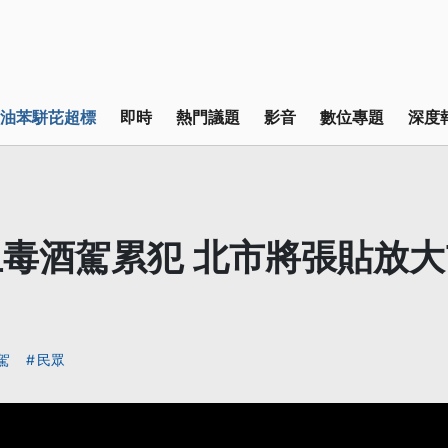
油苯駢芘超標
即時
熱門議題
影音
數位專題
深度
毒酒駕累犯 北市將張貼放大
駕
民眾