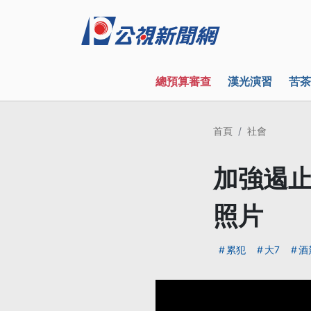
總預算審查
漢光演習
苦茶
首頁
社會
加強遏止
照片
累犯
大7
酒