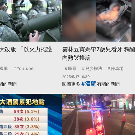
大改版 「以火力掩護
雲林五寶媽帶7歲兒看牙 獨
內熱哭挨罰
國軍
YouTube
民眾
兒少權法
停車場
2025/5/17 19:30
#酒駕
關的新聞
閱讀更多
有關的新聞