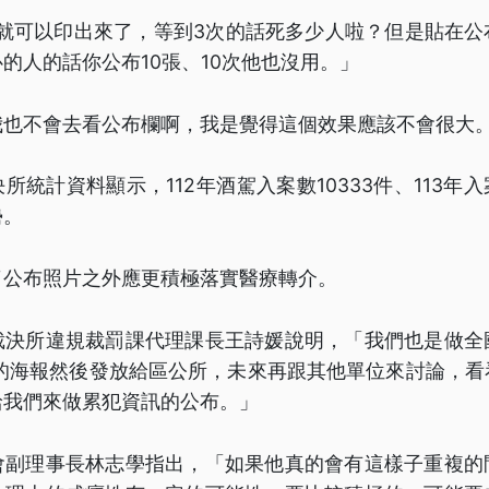
次就可以印出來了，等到3次的話死多少人啦？但是貼在公
的人的話你公布10張、10次他也沒用。」
我也不會去看公布欄啊，我是覺得這個效果應該不會很大
統計資料顯示，112年酒駕入案數10333件、113年入
勢。
了公布照片之外應更積極落實醫療轉介。
裁決所違規裁罰課代理課長王詩媛說明，「我們也是做全
4的海報然後發放給區公所，未來再跟其他單位來討論，看
給我們來做累犯資訊的公布。」
會副理事長林志學指出，「如果他真的會有這樣子重複的