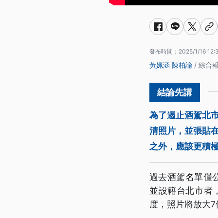
發布時間：
2025/1/16 12:
黃姵涵
陳柏諭
/ 綜合
為了遏止酒駕北
清照片，並張貼
之外，應該更積
過去酒駕名單僅
並設籍台北市者
度，照片將放大