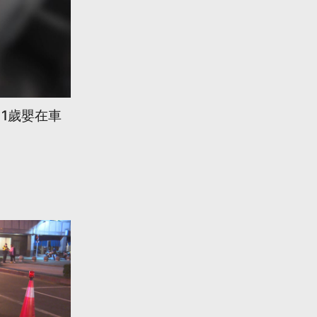
留1歲嬰在車