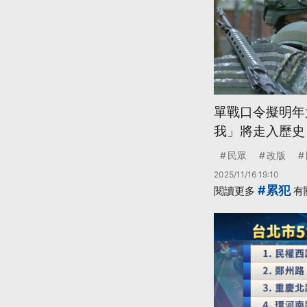
單戰口令擬明年
我」將走入歷史
民眾
改版
2025/11/16 19:10
#累犯
閱讀更多
有