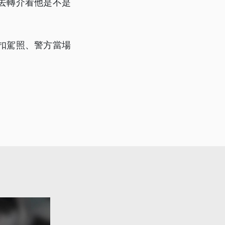
去轉介看他是不是
扣駕照、警方當場