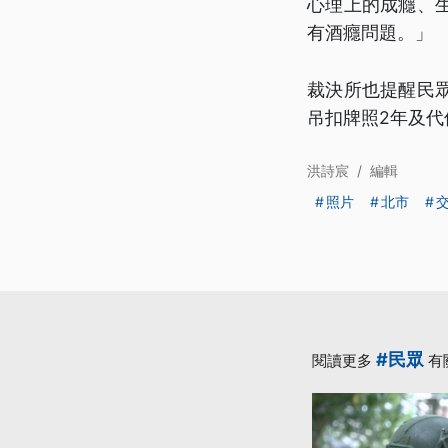
心理上的成癮、
有酒癮問題。」
裁決所也提醒民
吊扣牌照2年及
洪詩宸
/
編輯
照片
北市
#民眾
閱讀更多
有