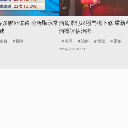
點多聯外道路 分析顯示常
酒駕累犯吊照門檻下修 重新
逮
酒癮評估治療
協會
攔查
考照
治療
酒駕
累犯
2024/2/22 19:31