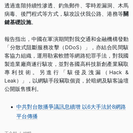
透過進階持續性滲透、釣魚郵件、零時差漏洞、木馬
病毒、後門程式等方式，駭攻設伏我公路、港務等
關
鍵基礎設施
。
報告指出，中國在軍演期間對我交通和金融機構發動
「分散式阻斷服務攻擊（DDoS）」，亦結合民間駭
客協力組織，運用勒索軟體等網路犯罪手法，對我國
製造業廠商遂行駭攻，並對各國高科技新創產業竊取
專利技術。另進行「駭侵及洩漏（Hack &
Leak）」，以網駭手段竊取個資，於暗網及駭客論壇
公開販售獲利。
中共對台散播爭議訊息續增 以6大手法於8網路
平台傳播