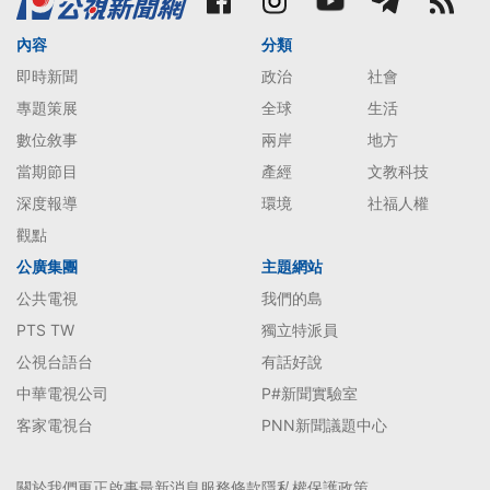
內容
分類
即時新聞
政治
社會
專題策展
全球
生活
數位敘事
兩岸
地方
當期節目
產經
文教科技
深度報導
環境
社福人權
觀點
公廣集團
主題網站
公共電視
我們的島
PTS TW
獨立特派員
公視台語台
有話好說
中華電視公司
P#新聞實驗室
客家電視台
PNN新聞議題中心
關於我們
更正啟事
最新消息
服務條款
隱私權保護政策