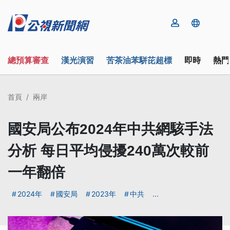
總預算審查
漢光演習
苦茶油苯駢芘超標
即時
熱門
首頁
兩岸
國安局公布2024年中共網駭手法
分析 每日平均侵擾240萬次較前
一年翻倍
2024年
國安局
2023年
中共
...