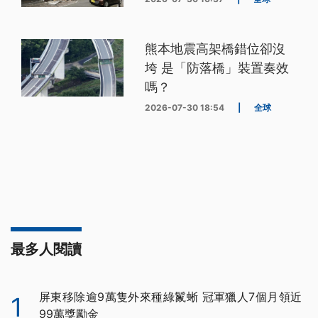
熊本地震高架橋錯位卻沒
垮 是「防落橋」裝置奏效
嗎？
2026-07-30 18:54
|
全球
最多人閱讀
屏東移除逾9萬隻外來種綠鬣蜥 冠軍獵人7個月領近
1
99萬獎勵金