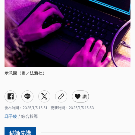
示意圖（圖／法新社）
網軍駭侵目標為何？
駭侵手法有哪些？
讚
發布時間：
2025/1/5 15:51
更新時間：
2025/1/5 15:53
邱子綾
/ 綜合報導