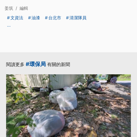
姜筑
/
編輯
文資法
油漆
台北市
清潔隊員
...
#環保局
閱讀更多
有關的新聞