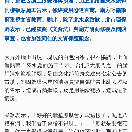
補，造成古蹟二度破壞與損壞，加上北市自來水處也
同樣張貼施工告示，修繕費用恐達百萬。廟方呼籲政
府重視文資教育。對此，除了北水處致歉，北市環保
局表示，已經依照《文資法》與廟方研商修復及國賠
事宜，也會加強同仁的文資保護觀念。
大片外牆上出現一塊塊的白色油漆，很不協調，上面
還貼著自來水處的施工告示。台北3大廟門之一的艋
舺清水巖祖師廟，是由文化部前身文建會指定公告的
古蹟，卻因為環保局的清潔員擅自張貼禁止亂丟垃圾
的告示，造成古蹟損壞，於是用油漆補救，造成這個
情況。
民眾表示，「好好的牆壁怎麼會弄成這樣子，亂七八
糟有洞，我們看了會捨不得呀。」、「廟就是要很莊
嚴，你才會覺得它很莊嚴，這個也可以貼，那個也可