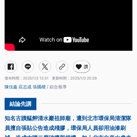
讚
發布時間：
2025/1/3 12:31
更新時間：
2025/1/3 20:29
陳佳鑫
莊志成
張國樑
/ 綜合報導
知名古蹟艋舺清水巖祖師廟，遭到北市環保局清潔隊
員擅自張貼公告造成殘膠，環保局人員卻用油漆刷