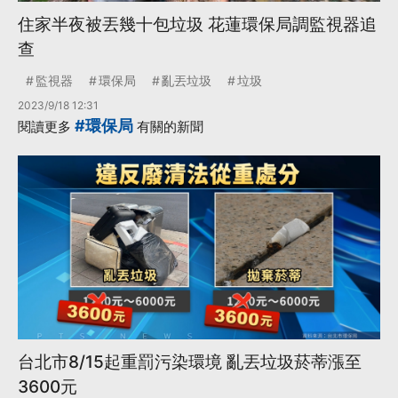
住家半夜被丟幾十包垃圾 花蓮環保局調監視器追
查
監視器
環保局
亂丟垃圾
垃圾
2023/9/18 12:31
#環保局
閱讀更多
有關的新聞
台北市8/15起重罰污染環境 亂丟垃圾菸蒂漲至
3600元