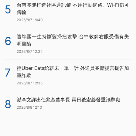
台南團隊打造社區通訊鏈 不用行動網路、Wi-Fi仍可
5
傳輸
2026/8/7 19:40
遭準國一生持斷裂掃把攻擊 台中教師右眼受傷有失
6
明風險
2026/8/7 12:34
控Uber Eats給薪未一單一計 外送員團體揚言提告加
7
重詐欺
2026/8/7 12:35
派李文詳出任兆基董事長 兩日後宏碁發重訊辭職
8
2026/8/8 12:10