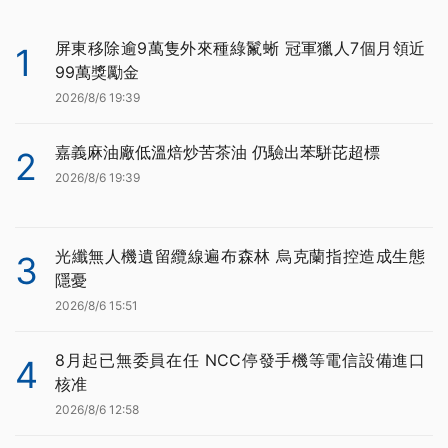
屏東移除逾9萬隻外來種綠鬣蜥 冠軍獵人7個月領近
1
99萬獎勵金
2026/8/6 19:39
嘉義麻油廠低溫焙炒苦茶油 仍驗出苯駢芘超標
2
2026/8/6 19:39
光纖無人機遺留纜線遍布森林 烏克蘭指控造成生態
3
隱憂
2026/8/6 15:51
8月起已無委員在任 NCC停發手機等電信設備進口
4
核准
2026/8/6 12:58