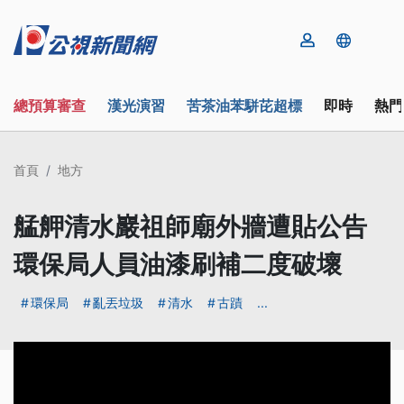
總預算審查
漢光演習
苦茶油苯駢芘超標
即時
熱門
首頁
地方
艋舺清水巖祖師廟外牆遭貼公告
環保局人員油漆刷補二度破壞
環保局
亂丟垃圾
清水
古蹟
...