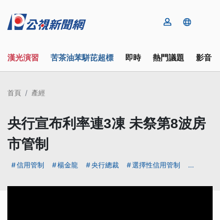
漢光演習
苦茶油苯駢芘超標
即時
熱門議題
影音
首頁
產經
央行宣布利率連3凍 未祭第8波房
市管制
信用管制
楊金龍
央行總裁
選擇性信用管制
...