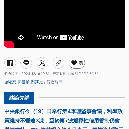
讚
發布時間：
2024/12/19 19:31
更新時間：
2024/12/19 20:31
游騐慈
郭俊麟
謝其文
/ 綜合報導
中央銀行今（19）日舉行第4季理監事會議，利率政
策維持不變連3凍，至於第7波選擇性信用管制仍會