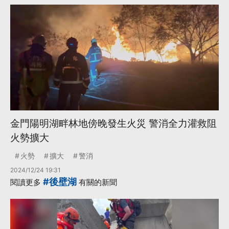
金門陽明湖畔林地傍晚發生火災 警消全力灌救阻
火勢擴大
火勢
擴大
警消
2024/12/24 19:31
#後壁湖
閱讀更多
有關的新聞