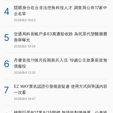
隱匿身分在台非法挖角科技人才 調查局公布17家中
4
企名單
2026/8/5 16:03
交通局科長帳戶多63萬遭疑收賄 為民眾代墊醫藥費
5
善舉曝光
2026/8/5 19:39
丹麥首批11個月役期新兵入伍 19歲公主放棄薪資無
6
償服役
2026/8/4 12:35
EZ WAY實名認證引發個資疑慮 使用方式與爭議內容
7
一次看
2026/8/4 16:47
桃園巨蛋BOT案8/25開標 散場規劃增捷運、公車班