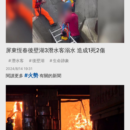
屏東恆春後壁湖3潛水客溺水 造成1死2傷
潛水客
後壁湖
生命跡象
2024/8/14 19:31
#火勢
閱讀更多
有關的新聞