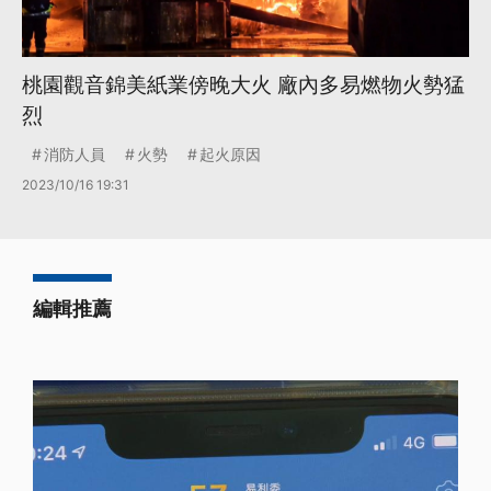
桃園觀音錦美紙業傍晚大火 廠內多易燃物火勢猛
烈
消防人員
火勢
起火原因
2023/10/16 19:31
編輯推薦