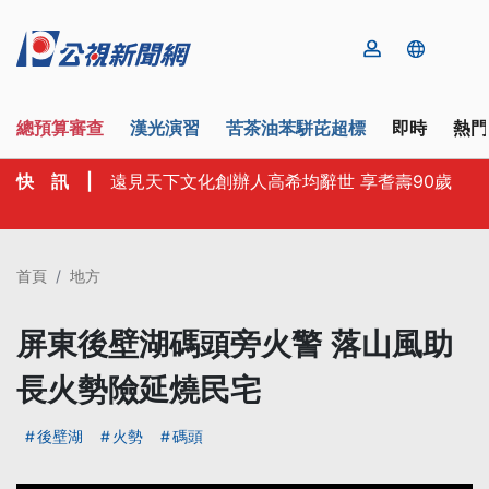
總預算審查
漢光演習
苦茶油苯駢芘超標
即時
熱門
快 訊
|
遠見天下文化創辦人高希均辭世 享耆壽90歲
首頁
地方
屏東後壁湖碼頭旁火警 落山風助
長火勢險延燒民宅
後壁湖
火勢
碼頭