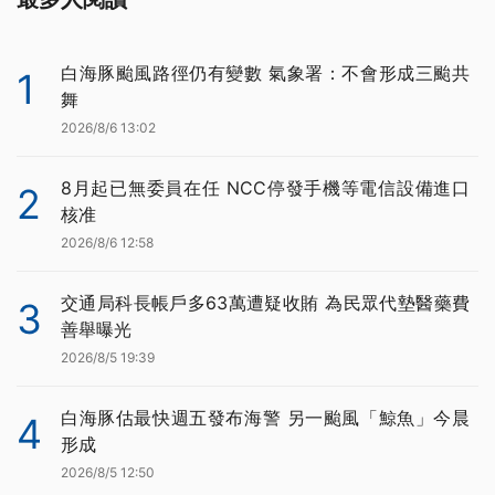
白海豚颱風路徑仍有變數 氣象署：不會形成三颱共
1
舞
2026/8/6 13:02
8月起已無委員在任 NCC停發手機等電信設備進口
2
核准
2026/8/6 12:58
交通局科長帳戶多63萬遭疑收賄 為民眾代墊醫藥費
3
善舉曝光
2026/8/5 19:39
白海豚估最快週五發布海警 另一颱風「鯨魚」今晨
4
形成
2026/8/5 12:50