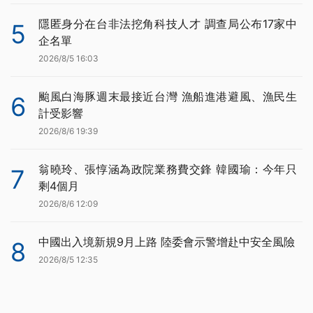
隱匿身分在台非法挖角科技人才 調查局公布17家中
5
企名單
2026/8/5 16:03
颱風白海豚週末最接近台灣 漁船進港避風、漁民生
6
計受影響
2026/8/6 19:39
翁曉玲、張惇涵為政院業務費交鋒 韓國瑜：今年只
7
剩4個月
2026/8/6 12:09
中國出入境新規9月上路 陸委會示警增赴中安全風險
8
2026/8/5 12:35