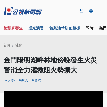
總預算審查
漢光演習
苦茶油苯駢芘超標
即時
熱門
首頁
社會
金門陽明湖畔林地傍晚發生火災
警消全力灌救阻火勢擴大
火勢
擴大
警消