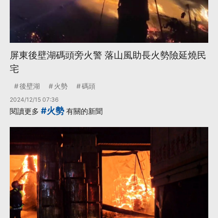
屏東後壁湖碼頭旁火警 落山風助長火勢險延燒民
宅
後壁湖
火勢
碼頭
2024/12/15 07:36
#火勢
閱讀更多
有關的新聞