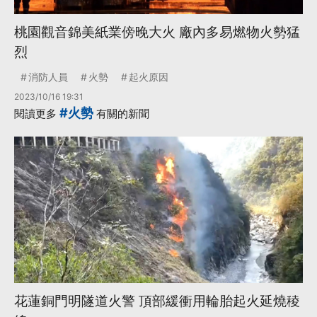
桃園觀音錦美紙業傍晚大火 廠內多易燃物火勢猛
烈
消防人員
火勢
起火原因
2023/10/16 19:31
#火勢
閱讀更多
有關的新聞
花蓮銅門明隧道火警 頂部緩衝用輪胎起火延燒稜