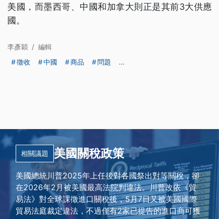
美國，而墨西哥、中國和加拿大則正是其前3大供應
國。
李彥穎
/
編輯
徵收
中國
商品
問題
...
美國關稅政策
相關議題
美國總統川普2025年上任後對各國祭出對等關稅，卻
在2026年2月被美國最高法院判違法。川普改依《貿
易法》對全球課徵進口關稅後，5月7日又被美國國際
貿易法庭裁定違法，不過僅有2家已提告的進口商可獲