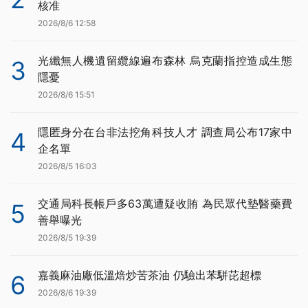
核准
2026/8/6 12:58
光纖無人機遺留纜線遍布森林 烏克蘭指控造成生態
3
隱憂
2026/8/6 15:51
隱匿身分在台非法挖角科技人才 調查局公布17家中
4
企名單
2026/8/5 16:03
交通局科長帳戶多63萬遭疑收賄 為民眾代墊醫藥費
5
善舉曝光
2026/8/5 19:39
嘉義麻油廠低溫焙炒苦茶油 仍驗出苯駢芘超標
6
2026/8/6 19:39