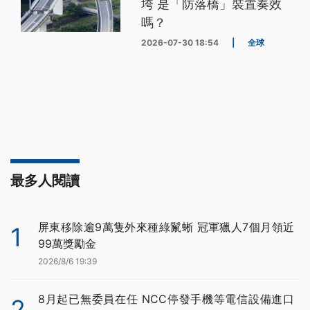
垮 是「防落橋」裝置奏效
嗎？
2026-07-30 18:54
|
全球
最多人閱讀
屏東移除逾9萬隻外來種綠鬣蜥 冠軍獵人7個月領近
1
99萬獎勵金
2026/8/6 19:39
8月起已無委員在任 NCC停發手機等電信設備進口
2