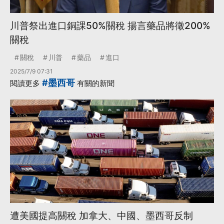
川普祭出進口銅課50%關稅 揚言藥品將徵200%
關稅
關稅
川普
藥品
進口
2025/7/9 07:31
#墨西哥
閱讀更多
有關的新聞
遭美國提高關稅 加拿大、中國、墨西哥反制