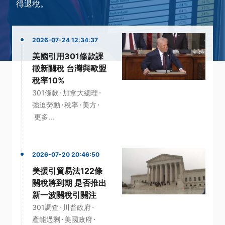
得退稅。
2026-07-24 12:34:37
美國引用301條款課
徵新關稅 台灣與歐盟
稅率10%
·
·
301條款
加拿大總理
·
·
·
強迫勞動
稅率
美方
更多...
2026-07-20 20:46:50
美援引貿易法122條
關稅將到期 是否推出
新一波關稅引關注
·
·
301調查
川普政府
·
·
產能過剩
美國政府