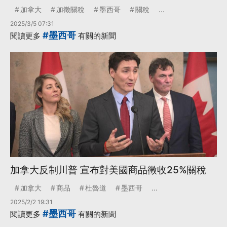
加拿大
加徵關稅
墨西哥
關稅
...
2025/3/5 07:31
#墨西哥
閱讀更多
有關的新聞
加拿大反制川普 宣布對美國商品徵收25%關稅
加拿大
商品
杜魯道
墨西哥
...
2025/2/2 19:31
#墨西哥
閱讀更多
有關的新聞