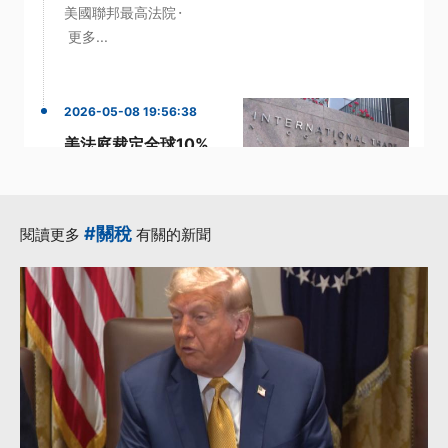
·
美國聯邦最高法院
更多...
2026-05-08 19:56:38
美法庭裁定全球10%
關稅違法 不符1974
年貿易法授權依據
·
·
全球關稅
貿易法
#關稅
閱讀更多
有關的新聞
·
·
·
進口商
關稅
301條款
更多...