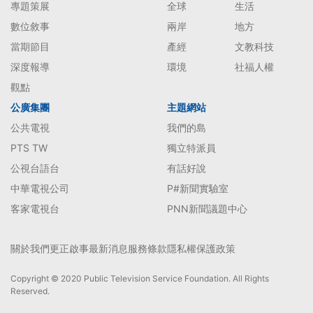
專題策展
全球
生活
數位敘事
兩岸
地方
當期節目
產經
文教科技
深度報導
環境
社福人權
觀點
公廣集團
主題網站
公共電視
我們的島
PTS TW
獨立特派員
公視台語台
有話好說
中華電視公司
P#新聞實驗室
客家電視台
PNN新聞議題中心
關於我們
更正啟事
最新消息
服務條款
隱私權保護政策
Copyright © 2020 Public Television Service Foundation. All Rights
Reserved.