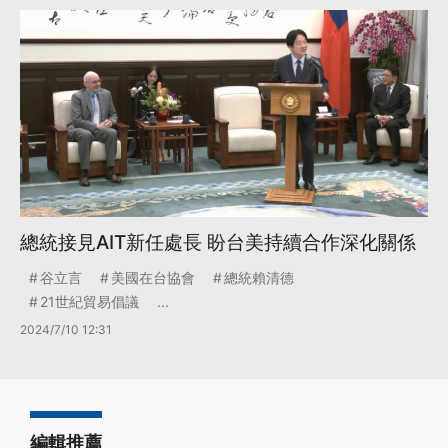
總統接見AIT新任處長 盼台美持續合作深化關係
谷立言
美國在台協會
總統賴清德
21世紀貿易倡議
...
2024/7/10 12:31
編輯推薦