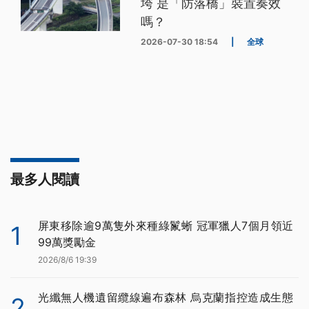
垮 是「防落橋」裝置奏效
嗎？
2026-07-30 18:54
|
全球
最多人閱讀
屏東移除逾9萬隻外來種綠鬣蜥 冠軍獵人7個月領近
1
99萬獎勵金
2026/8/6 19:39
光纖無人機遺留纜線遍布森林 烏克蘭指控造成生態
2