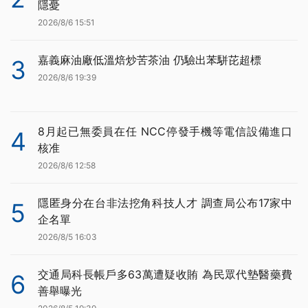
隱憂
2026/8/6 15:51
嘉義麻油廠低溫焙炒苦茶油 仍驗出苯駢芘超標
3
2026/8/6 19:39
8月起已無委員在任 NCC停發手機等電信設備進口
4
核准
2026/8/6 12:58
隱匿身分在台非法挖角科技人才 調查局公布17家中
5
企名單
2026/8/5 16:03
交通局科長帳戶多63萬遭疑收賄 為民眾代墊醫藥費
6
善舉曝光