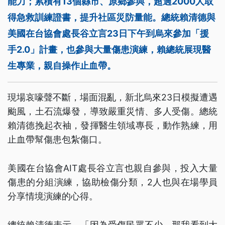
能力；累積有13個縣市、原鄉參與，超過2000人取
得急救訓練證書，提升社區災防量能。總統賴清德與
美國在台協會處長谷立言23日下午到烏來參加「援
手2.0」計畫，也參與大量傷患演練，賴總統展現醫
生專業，親自操作止血帶。
現場哀嚎聲不斷，場面混亂，新北烏來23日模擬遭遇
颱風，土石流爆發，導致嚴重災情、多人受傷。總統
賴清德挽起衣袖，發揮醫生領域專長，動作熟練，用
止血帶幫傷患包紮傷口。
美國在台協會AIT處長谷立言也親自參與，投入大量
傷患的分組演練，協助檢傷分類，2人也與在場學員
分享情境演練的心得。
總統賴清德表示，「因為受傷民眾不少，那我看到大