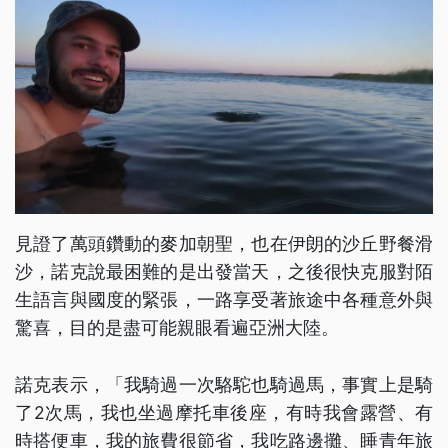
見證了萬頭鑽動的麥加朝聖，也在伊朗的沙丘野餐滑
沙，諾克說最困難的是出發當天，之後很快克服對陌
生語言與國度的緊張，一路享受著旅途中各種意外與
驚喜，目的是盡可能親眼看遍亞洲大陸。
諾克表示，「我騎過一次駱駝也騎過馬，事實上是騎
了2次馬，我也坐過摩托車後座，有時我會露營、有
時搭便車，我的旅費很節省，我吃路邊攤、睡青年旅