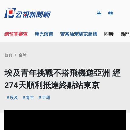
總預算審查
漢光演習
苦茶油苯駢芘超標
即時
熱門
首頁
全球
埃及青年挑戰不搭飛機遊亞洲 經
274天順利抵達終點站東京
埃及
青年
亞洲