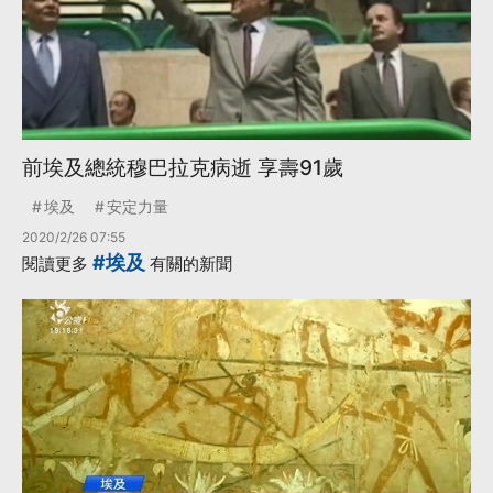
前埃及總統穆巴拉克病逝 享壽91歲
埃及
安定力量
2020/2/26 07:55
#埃及
閱讀更多
有關的新聞