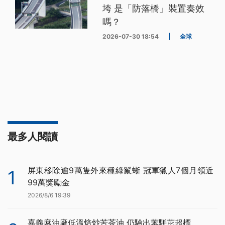
垮 是「防落橋」裝置奏效
嗎？
2026-07-30 18:54
|
全球
最多人閱讀
屏東移除逾9萬隻外來種綠鬣蜥 冠軍獵人7個月領近
1
99萬獎勵金
2026/8/6 19:39
嘉義麻油廠低溫焙炒苦茶油 仍驗出苯駢芘超標