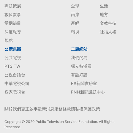
專題策展
全球
生活
數位敘事
兩岸
地方
當期節目
產經
文教科技
深度報導
環境
社福人權
觀點
公廣集團
主題網站
公共電視
我們的島
PTS TW
獨立特派員
公視台語台
有話好說
中華電視公司
P#新聞實驗室
客家電視台
PNN新聞議題中心
關於我們
更正啟事
最新消息
服務條款
隱私權保護政策
Copyright © 2020 Public Television Service Foundation. All Rights
Reserved.