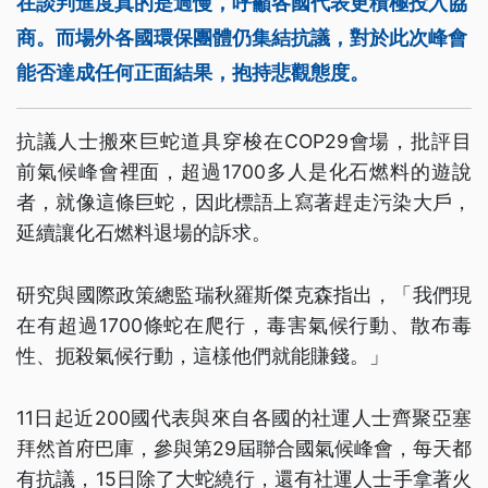
在談判進度真的是過慢，呼籲各國代表更積極投入協
商。而場外各國環保團體仍集結抗議，對於此次峰會
能否達成任何正面結果，抱持悲觀態度。
抗議人士搬來巨蛇道具穿梭在COP29會場，批評目
前氣候峰會裡面，超過1700多人是化石燃料的遊說
者，就像這條巨蛇，因此標語上寫著趕走污染大戶，
延續讓化石燃料退場的訴求。
研究與國際政策總監瑞秋羅斯傑克森指出，「我們現
在有超過1700條蛇在爬行，毒害氣候行動、散布毒
性、扼殺氣候行動，這樣他們就能賺錢。」
11日起近200國代表與來自各國的社運人士齊聚亞塞
拜然首府巴庫，參與第29屆聯合國氣候峰會，每天都
有抗議，15日除了大蛇繞行，還有社運人士手拿著火