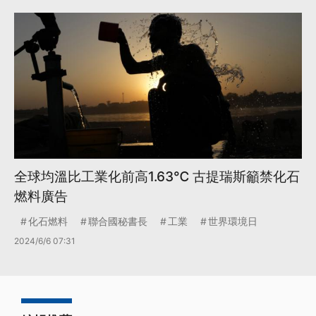
全球均溫比工業化前高1.63℃ 古提瑞斯籲禁化石
燃料廣告
化石燃料
聯合國秘書長
工業
世界環境日
2024/6/6 07:31