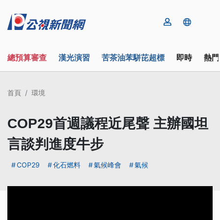
總預算審查
漢光演習
苦茶油苯駢芘超標
即時
熱門
首頁
環境
COP29首週議程近尾聲 主辦國坦
言談判進度牛步
COP29
化石燃料
氣候峰會
氣候