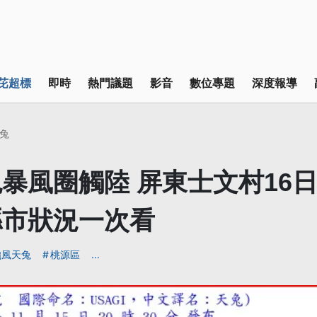
芘超標
即時
熱門議題
影音
數位專題
深度報導
兔
暴風圈觸陸 屏東士文村16
縣市狀況一次看
颱風天兔
桃源區
...