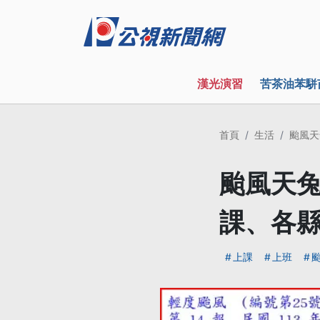
漢光演習
苦茶油苯駢
首頁
生活
颱風天
颱風天兔
課、各
上課
上班