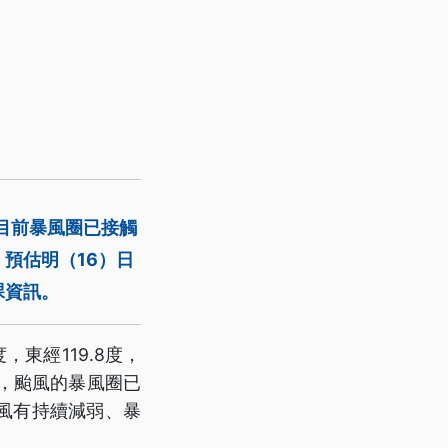
目前暴風圈已接觸
預估明（16）日
課資訊。
東經119.8度，
行，颱風的暴風圈已
風有持續減弱、暴