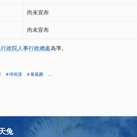
尚未宣布
尚未宣布
以
行政院人事行政總處
為準。
課
停班課
暴風圈
...
天兔