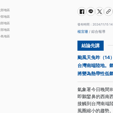
北部地區
中部地區
南部地區
發布時間：
2024/11/15 14
東部地區
楊宜珊
/ 綜合報導
外島地區
颱風天兔昨（14
台灣南端陸地。
將變為熱帶性低
氣象署今日晚間8
即鵝鑾鼻的西南西
接觸到台灣南端
風圈縮小的趨勢