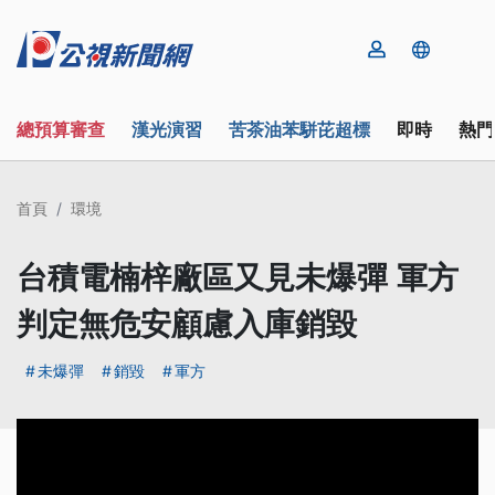
總預算審查
漢光演習
苦茶油苯駢芘超標
即時
熱門
首頁
環境
台積電楠梓廠區又見未爆彈 軍方
判定無危安顧慮入庫銷毀
未爆彈
銷毀
軍方