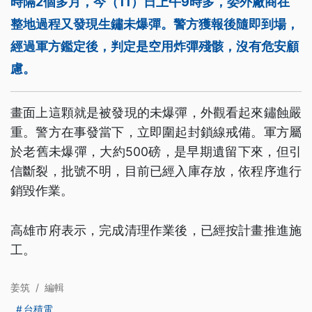
時隔2個多月，今（11）日上午9時多，委外廠商在
整地過程又發現生鏽未爆彈。警方獲報後隨即到場，
經過軍方鑑定後，判定是空用炸彈殘骸，沒有危安顧
慮。
畫面上這顆就是被發現的未爆彈，外觀看起來鏽蝕嚴
重。警方在事發當下，立即圍起封鎖線戒備。軍方屬
於老舊未爆彈，大約500磅，是早期遺留下來，但引
信斷裂，批號不明，目前已經入庫存放，依程序進行
銷毀作業。
高雄市府表示，完成清理作業後，已經按計畫推進施
工。
姜筑
/
編輯
台積電