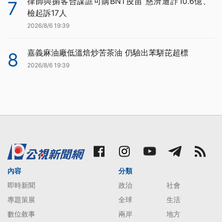
律師與掮客合謀誆可購BNT疫苗 慈濟遭詐10.6億、
7
檢起訴17人
2026/8/6 19:39
嘉義麻油廠低溫焙炒苦茶油 仍驗出苯駢芘超標
8
2026/8/6 19:39
內容
分類
即時新聞
政治
社會
專題策展
全球
生活
數位敘事
兩岸
地方