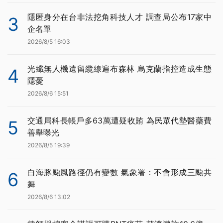
隱匿身分在台非法挖角科技人才 調查局公布17家中
3
企名單
2026/8/5 16:03
光纖無人機遺留纜線遍布森林 烏克蘭指控造成生態
4
隱憂
2026/8/6 15:51
交通局科長帳戶多63萬遭疑收賄 為民眾代墊醫藥費
5
善舉曝光
2026/8/5 19:39
白海豚颱風路徑仍有變數 氣象署：不會形成三颱共
6
舞
2026/8/6 13:02