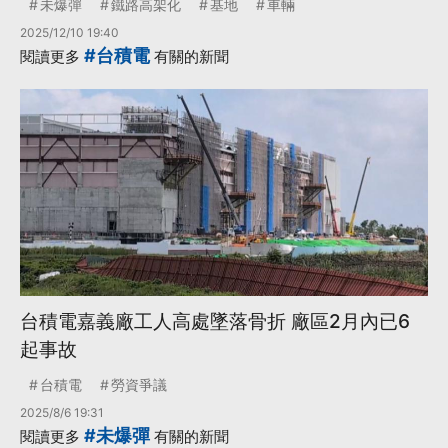
未爆彈
鐵路高架化
基地
車輛
2025/12/10 19:40
#台積電
閱讀更多
有關的新聞
台積電嘉義廠工人高處墜落骨折 廠區2月內已6
起事故
台積電
勞資爭議
2025/8/6 19:31
#未爆彈
閱讀更多
有關的新聞