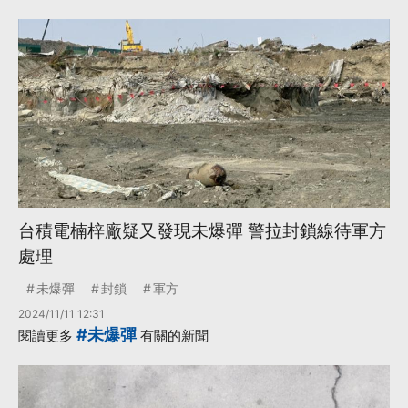
台積電楠梓廠疑又發現未爆彈 警拉封鎖線待軍方
處理
未爆彈
封鎖
軍方
2024/11/11 12:31
#未爆彈
閱讀更多
有關的新聞