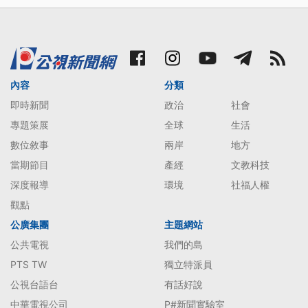
內容
分類
即時新聞
政治
社會
專題策展
全球
生活
數位敘事
兩岸
地方
當期節目
產經
文教科技
深度報導
環境
社福人權
觀點
公廣集團
主題網站
公共電視
我們的島
PTS TW
獨立特派員
公視台語台
有話好說
中華電視公司
P#新聞實驗室