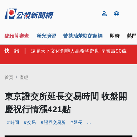
總預算審查
漢光演習
苦茶油苯駢芘超標
即時
熱門
快 訊
|
遠見天下文化創辦人高希均辭世 享耆壽90歲
首頁
產經
東京證交所延長交易時間 收盤開
慶祝行情漲421點
時間
交易
證券交易所
延長
...