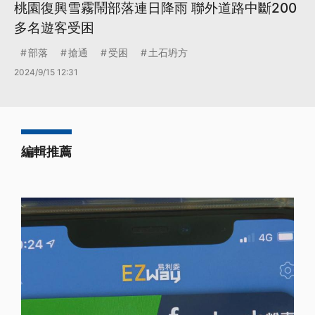
桃園復興雪霧鬧部落連日降雨 聯外道路中斷200
多名遊客受困
部落
搶通
受困
土石坍方
2024/9/15 12:31
編輯推薦