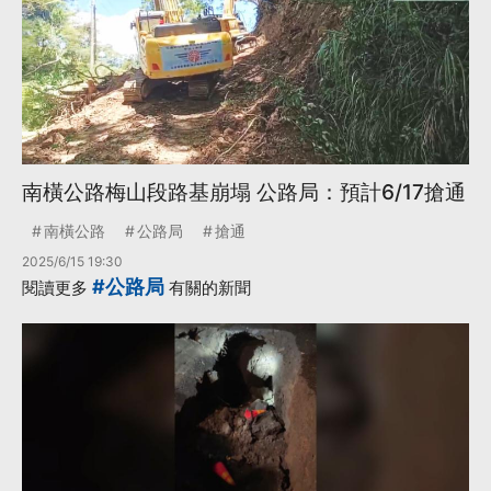
南橫公路梅山段路基崩塌 公路局：預計6/17搶通
南橫公路
公路局
搶通
2025/6/15 19:30
#公路局
閱讀更多
有關的新聞