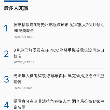
最多人閱讀
屏東移除逾9萬隻外來種綠鬣蜥 冠軍獵人7個月領近
1
99萬獎勵金
2026/8/6 19:39
8月起已無委員在任 NCC停發手機等電信設備進口
2
核准
2026/8/6 12:58
光纖無人機遺留纜線遍布森林 烏克蘭指控造成生態
3
隱憂
2026/8/6 15:51
隱匿身分在台非法挖角科技人才 調查局公布17家中
4
企名單