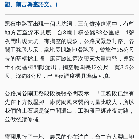
題、前言為臺語文。）
黑夜中路面出現一個大坑洞，三角錐掉進洞中，有些
地方甚至深不見底，台8線中橫公路83公里處，1號
夜間出現天坑、有掏空的現象，公路局緊急封路。谷
關工務段表示，當地長期為地滑路段，曾施作25公尺
長的基樁擋土牆，康芮颱風這次帶來大量雨勢，導致
土石從基樁間隙漏出，掏空範圍長12公尺、寬3.5公
尺、深約8公尺，已連夜調度機具準備回填。
公路局谷關工務段段長張裕閔表示：「工務段已經有
先在下方做壓腳，康芮颱風來襲的雨量比較大，所以
我們的土石還是從中間漏出，工務段已經連夜封路，
並做後續修補。」
蜜蘋果掉了一地，農民的心在淌血，台中市大梨山地