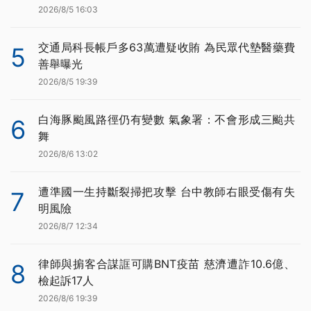
2026/8/5 16:03
交通局科長帳戶多63萬遭疑收賄 為民眾代墊醫藥費
5
善舉曝光
2026/8/5 19:39
白海豚颱風路徑仍有變數 氣象署：不會形成三颱共
6
舞
2026/8/6 13:02
遭準國一生持斷裂掃把攻擊 台中教師右眼受傷有失
7
明風險
2026/8/7 12:34
律師與掮客合謀誆可購BNT疫苗 慈濟遭詐10.6億、
8
檢起訴17人
2026/8/6 19:39