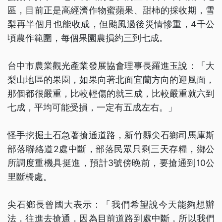
區，目前正是高經濟作物蜜蘋果、甜柿的採收期，雪
梨再半個月也能收成，但颱風過後災情慘重，4千公
頃農作範圍，每個果園農損約三到七成。
台中市農業觀光產業發展協會理事長羅進玉說：「大
梨山地區的果園，如果向著北面宜蘭方向的迎風面，
那個都很嚴重，比較輕傷的就三成，比較嚴重就六到
七成，平均可能受損，一定有五成左右。」
怪手挖掘土石急著搶通道路，新竹縣尖石鄉司馬庫斯
部落聯絡道2處中斷，部落民眾只剩三天存糧，鄉公
所調度重機具挺進，預計3號傍晚前，要搶通到10公
里斷橋處。
尖石鄉長曾國大表示：「我們希望說今天能夠想辦
法，往進去搶通，因為目前道路到處中斷，所以我們