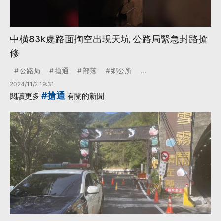
中橫83k處路面掏空出現天坑 公路局緊急封路搶
修
公路局
搶通
部落
鄉公所
...
2024/11/2 19:31
#搶通
閱讀更多
有關的新聞