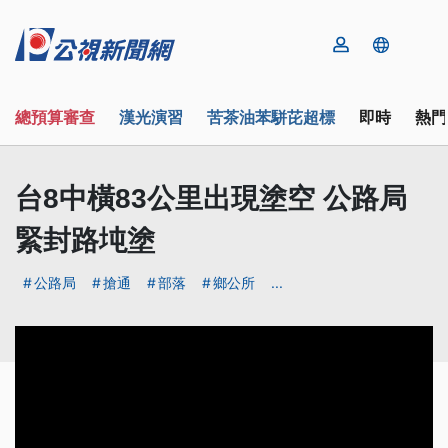
總預算審查
漢光演習
苦茶油苯駢芘超標
即時
熱門
台8中橫83公里出現塗空 公路局
緊封路坉塗
公路局
搶通
部落
鄉公所
...