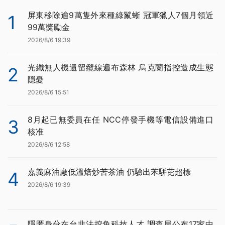
屏東移除逾9萬隻外來種綠鬣蜥 冠軍獵人7個月領近
1
99萬獎勵金
2026/8/6 19:39
光纖無人機遺留纜線遍布森林 烏克蘭指控造成生態
2
隱憂
2026/8/6 15:51
8月起已無委員在任 NCC停發手機等電信設備進口
3
核准
2026/8/6 12:58
嘉義麻油廠低溫焙炒苦茶油 仍驗出苯駢芘超標
4
2026/8/6 19:39
隱匿身分在台非法挖角科技人才 調查局公布17家中