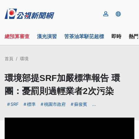
總預算審查
漢光演習
苦茶油苯駢芘超標
即時
熱門
首頁
環境
環境部提SRF加嚴標準報告 環
團：憂罰則過輕業者2次污染
SRF
標準
桃園市政府
蘇俊賓
...