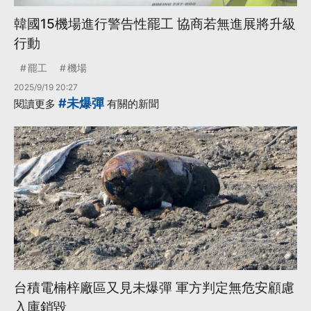
韓國15機場進行警告性罷工 協商若無進展將升級
行動
罷工
機場
2025/9/19 20:27
#未爆彈
閱讀更多
有關的新聞
台積電楠梓廠區又見未爆彈 軍方判定無危安顧慮
入庫銷毀