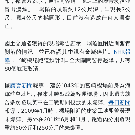
報，據警方表示，通報內容稱「跑道上的瀝青剝落並
冒出濃煙」，塌陷的坑洞約1.2公尺深，呈現長7公
尺、寬4公尺的橢圓形，目前沒有造成任何人員傷
亡。
國土交通省獲得的現場報告顯示，塌陷區附近有瀝青
剝落的情況，並已確認其中混有金屬碎片。
NHK報
導
，宮崎機場跑道預計2日全天關閉暫停起降，共有
66個航班取消。
據
讀賣新聞
報導，建於1943年的宮崎機場前身為海
軍航空基地，後來才轉型成為客運機場，因此過去就
曾多次發現美軍在二戰期間投放的未爆彈。
每日新聞
報導，2009年1月時，機場附近的建築工地即曾發現
未爆彈。另外在2011年6月和11月，跑道內分別發現
重約50公斤和250公斤的未爆彈。