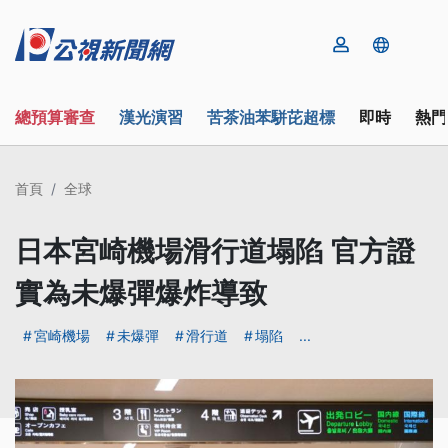
總預算審查
漢光演習
苦茶油苯駢芘超標
即時
熱門
首頁
全球
日本宮崎機場滑行道塌陷 官方證
實為未爆彈爆炸導致
宮崎機場
未爆彈
滑行道
塌陷
...