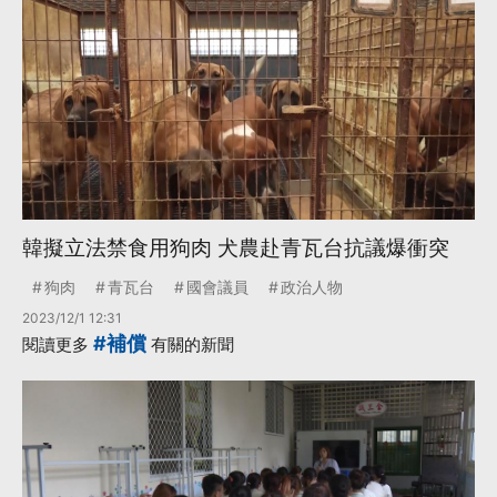
韓擬立法禁食用狗肉 犬農赴青瓦台抗議爆衝突
狗肉
青瓦台
國會議員
政治人物
2023/12/1 12:31
#補償
閱讀更多
有關的新聞