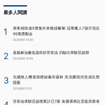
最多人閱讀
屏東移除逾9萬隻外來種綠鬣蜥 冠軍獵人7個月領近
1
99萬獎勵金
2026/8/6 19:39
嘉義麻油廠低溫焙炒苦茶油 仍驗出苯駢芘超標
2
2026/8/6 19:39
光纖無人機遺留纜線遍布森林 烏克蘭指控造成生態
3
隱憂
2026/8/6 15:51
苦茶油苯駢芘超標累計已7家 食藥署將赴雲嘉與業者
4