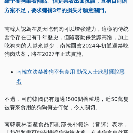
給予養狗業者補貼。但是業者出面抗議，宣稱目前的
方案不足，要求彌補3年的損失才願意關門。
南韓人認為在夏天吃狗肉可以增強體力，這樣的傳統
習俗存在已有千年歷史，但隨著動保意識高漲，加上
吃狗肉的人越來越少，南韓國會2024年初通過禁吃
狗肉法案，將在2027年正式實施。
南韓立法禁養狗宰售食用 動保人士欣慰擺脫惡
名
不過，目前韓國仍有超過1500間養殖場，近50萬隻
被養來食用的狗狗何去何從，令人關切。
南韓農林畜產食品部副部長朴範洙（音譯）表示，
「我們將盡可能安排讓狗狗被收養，有些狗會自然死