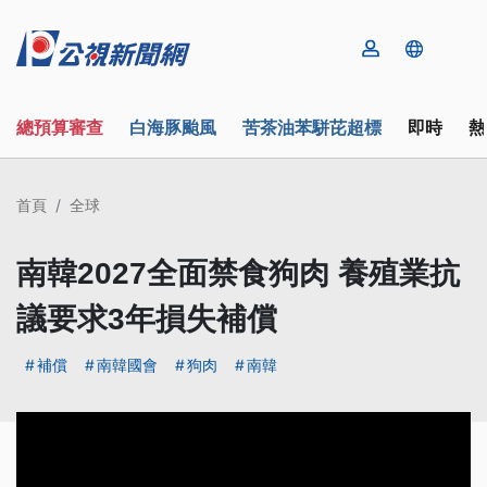
總預算審查
白海豚颱風
苦茶油苯駢芘超標
即時
熱
首頁
全球
南韓2027全面禁食狗肉 養殖業抗
議要求3年損失補償
補償
南韓國會
狗肉
南韓