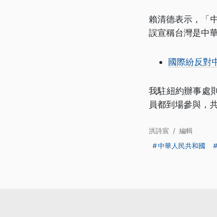
賴清德表示，「中
誤宣稱台灣是中
國際紛反對
我駐紐約辦事處
員都到場參與，
洪詩宸
/
編輯
中華人民共和國