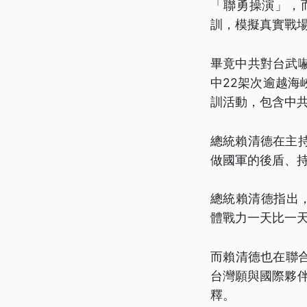
「聯勇操演」，
訓，模擬真實戰
畢竟中共對台武嚇
中22架次逾越
訓活動，包含中
總統賴清德在主
做國軍的後盾、
總統賴清德指出
體戰力一天比一
而賴清德也在聯
台灣願與國際夥伴
釋。