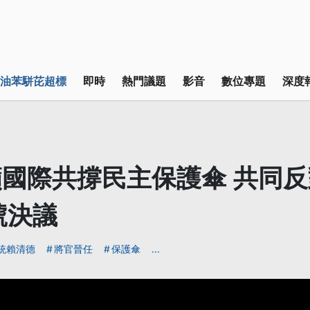
油苯駢芘超標
即時
熱門議題
影音
數位專題
深度
國際共撐民主保護傘 共同
號決議
統賴清德
將官晉任
保護傘
...