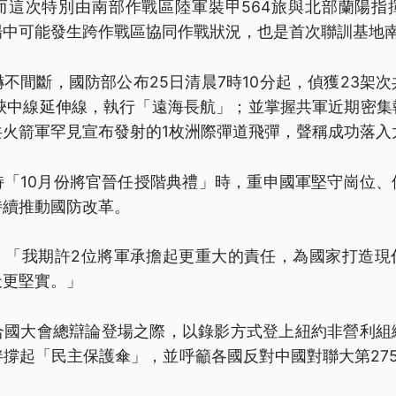
而這次特別由南部作戰區陸軍裝甲564旅與北部蘭陽指
場中可能發生跨作戰區協同作戰狀況，也是首次聯訓基地
不間斷，國防部公布25日清晨7時10分起，偵獲23架
海峽中線延伸線，執行「遠海長航」；並掌握共軍近期密集
共火箭軍罕見宣布發射的1枚洲際彈道飛彈，聲稱成功落入
持「10月份將官晉任授階典禮」時，重申國軍堅守崗位、
持續推動國防改革。
，「我期許2位將軍承擔起更重大的責任，為國家打造現
天更堅實。」
合國大會總辯論登場之際，以錄影方式登上紐約非營利組
撐起「民主保護傘」，並呼籲各國反對中國對聯大第27