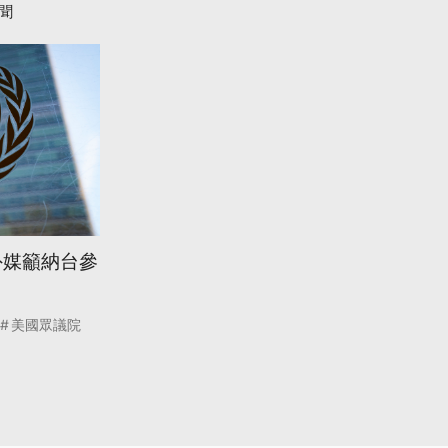
聞
外媒籲納台參
美國眾議院