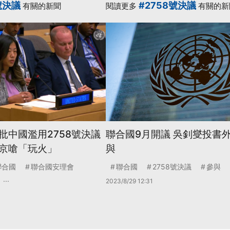
號決議
#2758號決議
有關的新聞
閱讀更多
有關的新
批中國濫用2758號決議
聯合國9月開議 吳釗燮投書
京嗆「玩火」
與
聯合國
聯合國安理會
聯合國
2758號決議
參與
...
2023/8/29 12:31