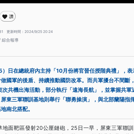
讚
31
更新時間：
2024/9/25 20:24
/ 綜合報導
5）日在總統府內主持「10月份將官晉任授階典禮」，
會做國軍的後盾、持續推動國防改革。而共軍擾台不間斷
3架次共機出海活動，部分執行「遠海長航」，並掌握共軍
。屏東三軍聯訓基地則舉行「聯勇操演」，與北部蘭陽指
基地南北搭配。
準地面靶區發射20公厘鏈砲，25日一早，屏東三軍聯訓