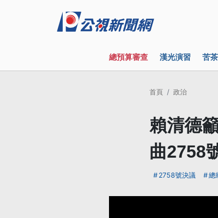
總預算審查
漢光演習
苦茶
首頁
政治
賴清德籲
曲2758
2758號決議
總