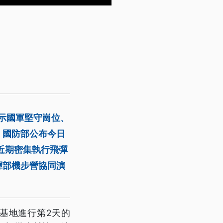
表示國軍堅守崗位、
，國防部公布今日
近期密集執行飛彈
揮部機步營協同演
基地進行第2天的