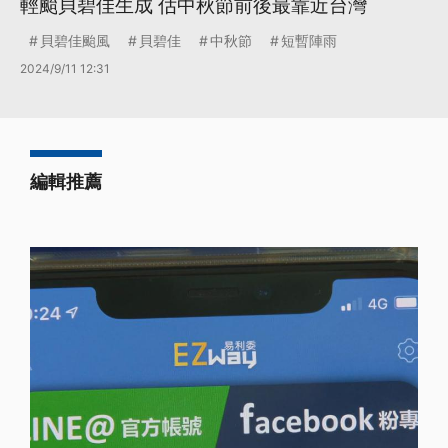
輕颱貝碧佳生成 估中秋節前後最靠近台灣
貝碧佳颱風
貝碧佳
中秋節
短暫陣雨
2024/9/11 12:31
編輯推薦