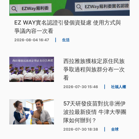
EZ WAY實名認證引發個資疑慮 使用方式與
爭議內容一次看
2026-08-04 16:47
|
生活
西拉雅族獲核定原住民族
爭取過程與族群分布一次
看
2026-07-30 15:46
|
社福人權
57天研發疫苗對抗非洲伊
波拉最新疫情 牛津大學團
隊如何辦到？
2026-07-30 18:38
|
全球