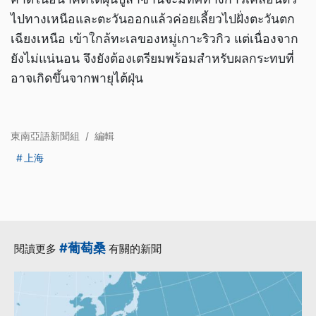
ไปทางเหนือและตะวันออกแล้วค่อยเลี้ยวไปฝั่งตะวันตก
เฉียงเหนือ เข้าใกล้ทะเลของหมู่เกาะริวกิว แต่เนื่องจาก
ยังไม่แน่นอน จึงยังต้องเตรียมพร้อมสำหรับผลกระทบที่
อาจเกิดขึ้นจากพายุไต้ฝุ่น
東南亞語新聞組
/
編輯
上海
#葡萄桑
閱讀更多
有關的新聞