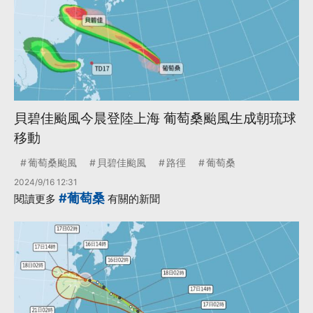
貝碧佳颱風今晨登陸上海 葡萄桑颱風生成朝琉球
移動
葡萄桑颱風
貝碧佳颱風
路徑
葡萄桑
2024/9/16 12:31
#葡萄桑
閱讀更多
有關的新聞