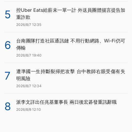
控Uber Eats給薪未一單一計 外送員團體揚言提告加
5
重詐欺
2026/8/7 12:35
台南團隊打造社區通訊鏈 不用行動網路、Wi-Fi仍可
6
傳輸
2026/8/7 19:40
遭準國一生持斷裂掃把攻擊 台中教師右眼受傷有失
7
明風險
2026/8/7 12:34
派李文詳出任兆基董事長 兩日後宏碁發重訊辭職
8
2026/8/8 12:10