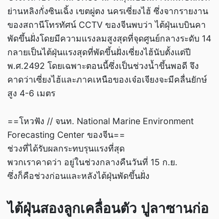
ย่านหลิงกั่งซินเฉิ้ง เขตผู่ตง นครเซี่ยงไฮ้ ซึ่งจากรายงาน
ของสถานีโทรทัศน์ CCTV ของจีนพบว่า ไต้ฝุ่นเบบินคา
พัดขึ้นฝั่งโดยมีความแรงลมสูงสุดที่จุดศูนย์กลางระดับ 14
กลายเป็นไต้ฝุ่นแรงสุดที่พัดขึ้นฝั่งเซี่ยงไฮ้นับตั้งแต่ปี
พ.ศ.2492 โดยเฉพาะตอนนี้ซึ่งเป็นช่วงน้ำขึ้นพอดี จึง
คาดว่าเซี่ยงไฮ้และภาคเหนือของเจ๋อเจียงจะมีคลื่นยักษ์
สูง 4-6 เมตร
==โหวฟัง // จนท. National Marine Environment
Forecasting Center ของจีน==
ช่วงที่ได้รับผลกระทบรุนแรงที่สุด
พวกเราคาดว่า อยู่ในช่วงกลางคืนวันที่ 15 ก.ย.
ซึ่งก็คือช่วงก่อนและหลังไต้ฝุ่นพัดขึ้นฝั่ง
ไต้ฝุ่นสองลูกเคลื่อนตัว ปูลาซานก่อ