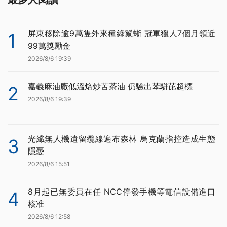
屏東移除逾9萬隻外來種綠鬣蜥 冠軍獵人7個月領近
1
99萬獎勵金
2026/8/6 19:39
嘉義麻油廠低溫焙炒苦茶油 仍驗出苯駢芘超標
2
2026/8/6 19:39
光纖無人機遺留纜線遍布森林 烏克蘭指控造成生態
3
隱憂
2026/8/6 15:51
8月起已無委員在任 NCC停發手機等電信設備進口
4
核准
2026/8/6 12:58