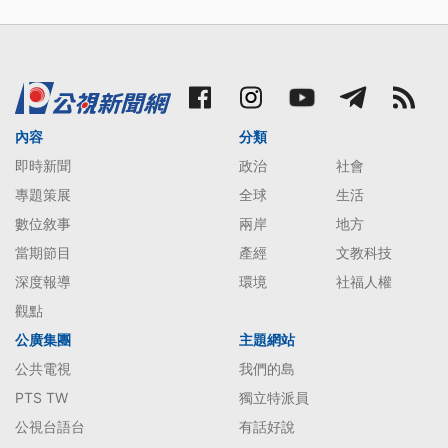
內容
分類
即時新聞
政治
社會
專題策展
全球
生活
數位敘事
兩岸
地方
當期節目
產經
文教科技
深度報導
環境
社福人權
觀點
公廣集團
主題網站
公共電視
我們的島
PTS TW
獨立特派員
公視台語台
有話好說