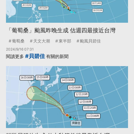
「葡萄桑」颱風昨晚生成 估週四最接近台灣
葡萄桑
天文大潮
東半部
颱風貝碧佳
2024/9/16 07:31
#貝碧佳
閱讀更多
有關的新聞