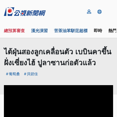
總預算審查
漢光演習
苦茶油苯駢芘超標
即時
熱門
ไต้ฝุ่นสองลูกเคลื่อนตัว เบบินคาขึ้น
ฝั่งเซี่ยงไฮ้ ปูลาซานก่อตัวแล้ว
葡萄桑
貝碧佳