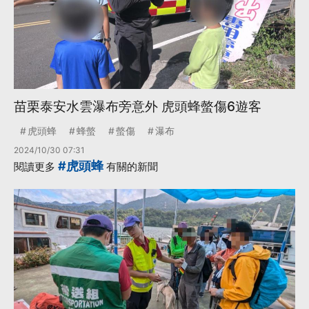
苗栗泰安水雲瀑布旁意外 虎頭蜂螫傷6遊客
虎頭蜂
蜂螫
螫傷
瀑布
2024/10/30 07:31
#虎頭蜂
閱讀更多
有關的新聞