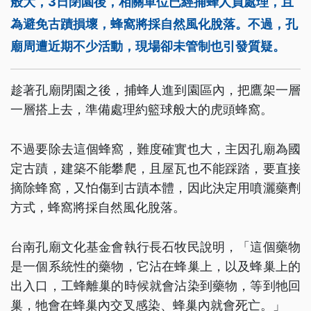
般大，3日閉園後，相關單位已經捕蜂人員處理，且
為避免古蹟損壞，蜂窩將採自然風化脫落。不過，孔
廟周遭近期不少活動，現場卻未管制也引發質疑。
趁著孔廟閉園之後，捕蜂人進到園區內，把鷹架一層
一層搭上去，準備處理約籃球般大的虎頭蜂窩。
不過要除去這個蜂窩，難度確實也大，主因孔廟為國
定古蹟，建築不能攀爬，且屋瓦也不能踩踏，要直接
摘除蜂窩，又怕傷到古蹟本體，因此決定用噴灑藥劑
方式，蜂窩將採自然風化脫落。
台南孔廟文化基金會執行長石牧民說明，「這個藥物
是一個系統性的藥物，它沾在蜂巢上，以及蜂巢上的
出入口，工蜂離巢的時候就會沾染到藥物，等到牠回
巢，牠會在蜂巢內交叉感染、蜂巢內就會死亡。」