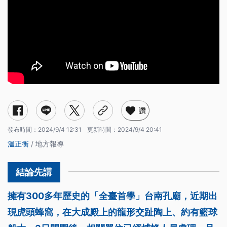
讚
發布時間：
2024/9/4 12:31
更新時間：
2024/9/4 20:41
溫正衡
/ 地方報導
擁有300多年歷史的「全臺首學」台南孔廟，近期出
現虎頭蜂窩，在大成殿上的龍形交趾陶上、約有籃球