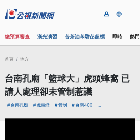
總預算審查
漢光演習
苦茶油苯駢芘超標
即時
熱門
首頁
地方
台南孔廟「籃球大」虎頭蜂窩 已
請人處理卻未管制惹議
台南孔廟
虎頭蜂
管制
台南400
...