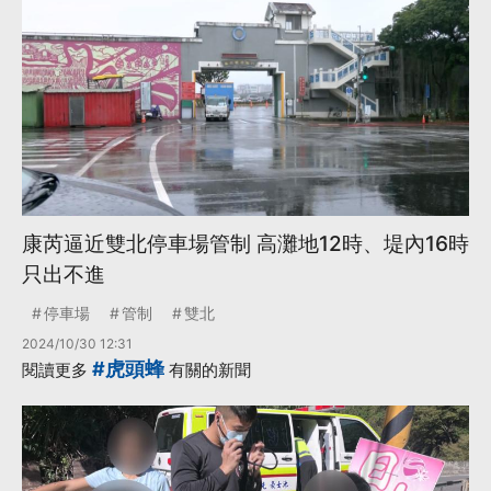
康芮逼近雙北停車場管制 高灘地12時、堤內16時
只出不進
停車場
管制
雙北
2024/10/30 12:31
#虎頭蜂
閱讀更多
有關的新聞