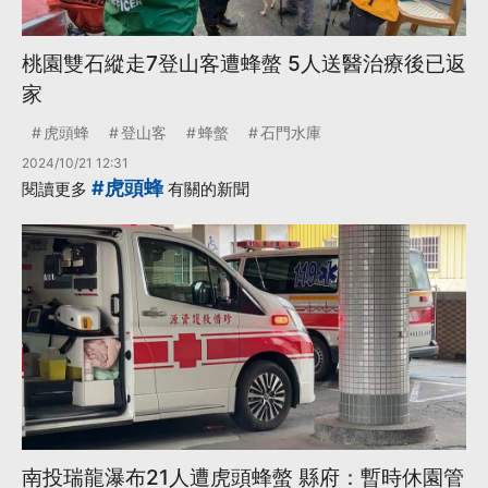
桃園雙石縱走7登山客遭蜂螫 5人送醫治療後已返
家
虎頭蜂
登山客
蜂螫
石門水庫
2024/10/21 12:31
#虎頭蜂
閱讀更多
有關的新聞
南投瑞龍瀑布21人遭虎頭蜂螫 縣府：暫時休園管