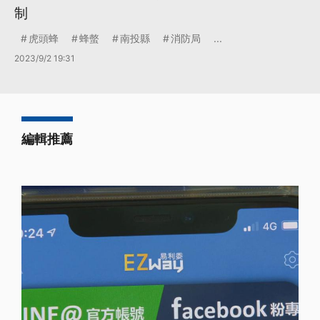
制
虎頭蜂
蜂螫
南投縣
消防局
...
2023/9/2 19:31
編輯推薦