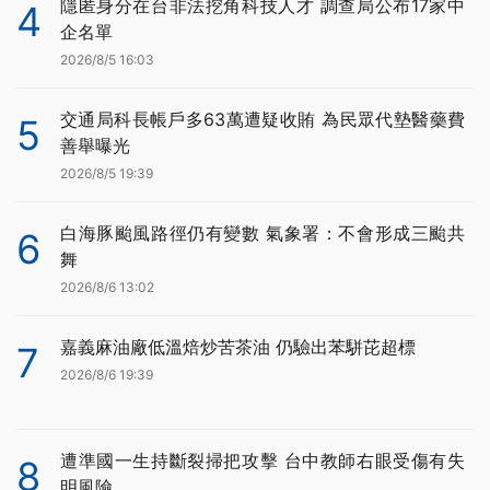
隱匿身分在台非法挖角科技人才 調查局公布17家中
4
企名單
2026/8/5 16:03
交通局科長帳戶多63萬遭疑收賄 為民眾代墊醫藥費
5
善舉曝光
2026/8/5 19:39
白海豚颱風路徑仍有變數 氣象署：不會形成三颱共
6
舞
2026/8/6 13:02
嘉義麻油廠低溫焙炒苦茶油 仍驗出苯駢芘超標
7
2026/8/6 19:39
遭準國一生持斷裂掃把攻擊 台中教師右眼受傷有失
8
明風險