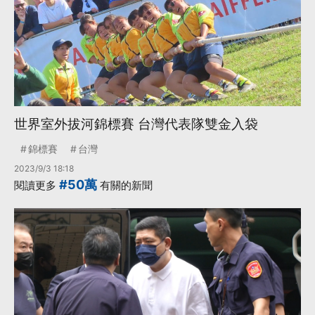
世界室外拔河錦標賽 台灣代表隊雙金入袋
錦標賽
台灣
2023/9/3 18:18
#50萬
閱讀更多
有關的新聞