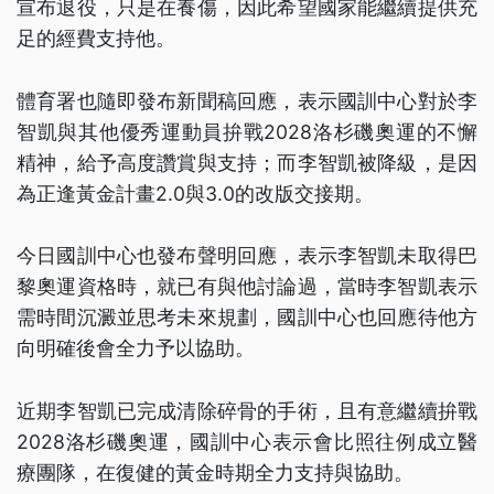
宣布退役，只是在養傷，因此希望國家能繼續提供充
足的經費支持他。
體育署也隨即發布新聞稿回應，表示國訓中心對於李
智凱與其他優秀運動員拚戰2028洛杉磯奧運的不懈
精神，給予高度讚賞與支持；而李智凱被降級，是因
為正逢黃金計畫2.0與3.0的改版交接期。
今日國訓中心也發布聲明回應，表示李智凱未取得巴
黎奧運資格時，就已有與他討論過，當時李智凱表示
需時間沉澱並思考未來規劃，國訓中心也回應待他方
向明確後會全力予以協助。
近期李智凱已完成清除碎骨的手術，且有意繼續拚戰
2028洛杉磯奧運，國訓中心表示會比照往例成立醫
療團隊，在復健的黃金時期全力支持與協助。