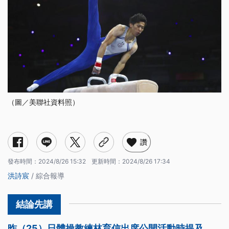
（圖／美聯社資料照）
黃金計畫是什麼？
為什麼李智凱會被降級？
讚
發布時間：
2024/8/26 15:32
更新時間：
2024/8/26 17:34
洪詩宸
/ 綜合報導
昨（25）日體操教練林育信出席公開活動時提及，