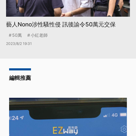
藝人Nono涉性騷性侵 訊後諭令50萬元交保
50萬
小紅老師
2023/8/2 19:31
編輯推薦