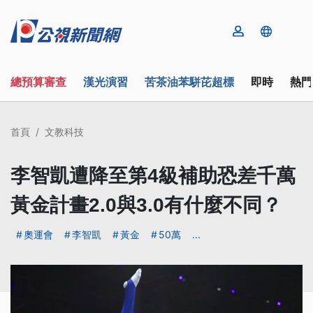
總預算審查
漢光演習
苦茶油苯駢芘超標
即時
熱門
首頁
文教科技
李智凱遭降至第4級補助恐差千萬
黃金計畫2.0與3.0有什麼不同？
奧運會
李智凱
黃金
50萬
...