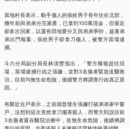
當地村長表示，動手傷人的張姓男子長年住在北部，
幾年前與弟弟分完家產，已拿到100萬現金，但最近
卻多次回家，以還有田地要分又與弟弟爭吵，趁著弟
弟出門報案，張姓男子卻拿刀傷人，被警方當場逮
捕。
斗六分局副分局長林清豐指出，「警方獲報趕往現
場，當場逮捕行凶之張嫌，並對3名傷者緊急送醫救
治，目前均無生命危險，後續警方將調查行凶真正原
因。」
有鄰近住戶表示，之前就曾發生張嫌打破弟弟家中窗
戶，沒想到這次竟然拿刀傷害親人，而警方則說目前
3名傷者還在醫院治療中，並無生命危險，後續將調
查行凶原因，全案依殺人未遂移請雲林地檢署偵辦。