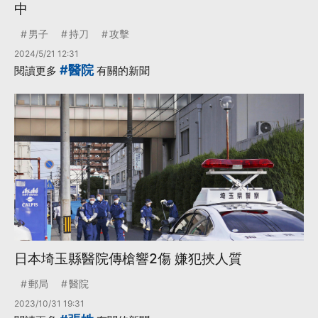
中
男子
持刀
攻擊
2024/5/21 12:31
#醫院
閱讀更多
有關的新聞
日本埼玉縣醫院傳槍響2傷 嫌犯挾人質
郵局
醫院
2023/10/31 19:31