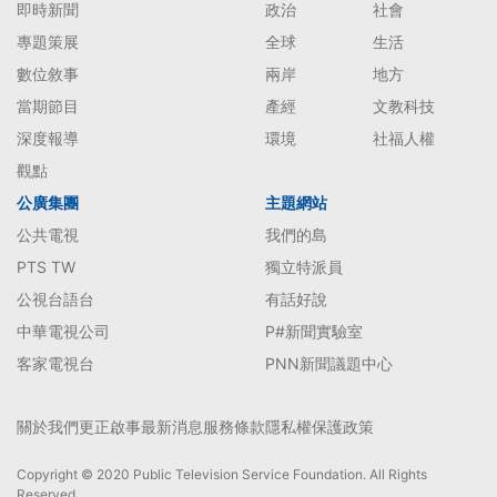
即時新聞
政治
社會
專題策展
全球
生活
數位敘事
兩岸
地方
當期節目
產經
文教科技
深度報導
環境
社福人權
觀點
公廣集團
主題網站
公共電視
我們的島
PTS TW
獨立特派員
公視台語台
有話好說
中華電視公司
P#新聞實驗室
客家電視台
PNN新聞議題中心
關於我們
更正啟事
最新消息
服務條款
隱私權保護政策
Copyright © 2020 Public Television Service Foundation. All Rights
Reserved.