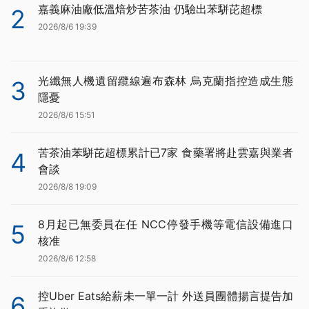
嘉義麻油廠低溫焙炒苦茶油 仍驗出苯駢芘超標
2
2026/8/6 19:39
光纖無人機遺留纜線遍布森林 烏克蘭指控造成生態
3
隱憂
2026/8/6 15:51
苦茶油苯駢芘超標累計已7家 食藥署將赴雲嘉與業者
4
會談
2026/8/8 19:09
8月起已無委員在任 NCC停發手機等電信設備進口
5
核准
2026/8/6 12:58
控Uber Eats給薪未一單一計 外送員團體揚言提告加
6