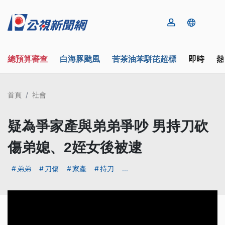
總預算審查
白海豚颱風
苦茶油苯駢芘超標
即時
熱
首頁
社會
疑為爭家產與弟弟爭吵 男持刀砍
傷弟媳、2姪女後被逮
弟弟
刀傷
家產
持刀
...