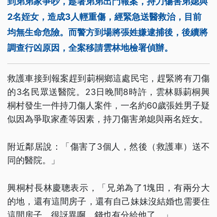
到弟弟家爭吵，趁著弟弟出門報案，持刀傷害弟媳與
2名姪女，造成3人輕重傷，經緊急送醫救治，目前
均無生命危險。而警方到場將張姓嫌逮捕後，後續將
調查行凶原因，全案移請雲林地檢署偵辦。
救護車接到報案趕到莿桐鄉這處民宅，趕緊將有刀傷
的3名民眾送醫院。23日晚間8時許，雲林縣莿桐興
桐村發生一件持刀傷人案件，一名約60歲張姓男子疑
似因為爭取家產等因素，持刀傷害弟媳與兩名姪女。
附近鄰居說：「傷害了3個人，然後（救護車）送不
同的醫院。」
興桐村長林慶聰表示，「兄弟為了1塊田，有兩分大
的地，還有這間房子，還有自己妹妹沒結婚也需要住
這間房子。很訝異啊，錢也有分給他了。」