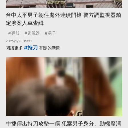
台中太平男子朝住處外連續開槍 警方調監視器鎖
定涉案人車查緝
彈殼
監視器
男子
2025/2/23 19:31
#持刀
閱讀更多
有關的新聞
中捷傳出持刀攻擊一傷 犯案男子身分、動機釐清