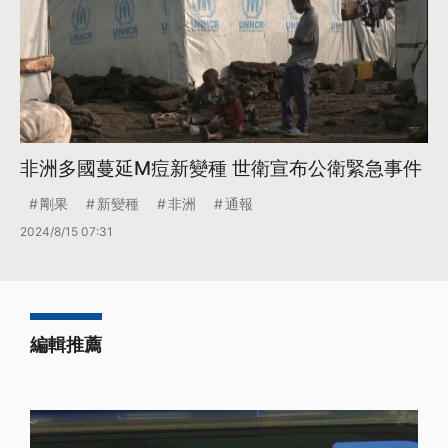
非洲多國蔓延M痘新變種 世衛宣布公衛緊急事件
剛果
新變種
非洲
通報
2024/8/15 07:31
編輯推薦