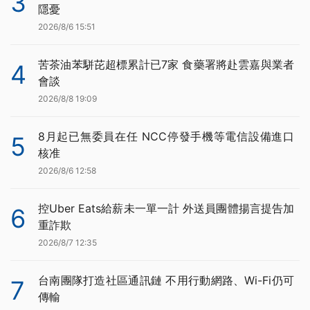
3
隱憂
2026/8/6 15:51
苦茶油苯駢芘超標累計已7家 食藥署將赴雲嘉與業者
4
會談
2026/8/8 19:09
8月起已無委員在任 NCC停發手機等電信設備進口
5
核准
2026/8/6 12:58
控Uber Eats給薪未一單一計 外送員團體揚言提告加
6
重詐欺
2026/8/7 12:35
台南團隊打造社區通訊鏈 不用行動網路、Wi-Fi仍可
7
傳輸