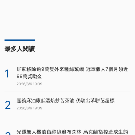
最多人閱讀
屏東移除逾9萬隻外來種綠鬣蜥 冠軍獵人7個月領近
1
99萬獎勵金
2026/8/6 19:39
嘉義麻油廠低溫焙炒苦茶油 仍驗出苯駢芘超標
2
2026/8/6 19:39
光纖無人機遺留纜線遍布森林 烏克蘭指控造成生態