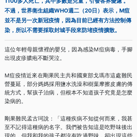
1100多人死亡，其中多數是兒童，引發各界憂慮 。
不過，世界衛生組織WHO週二（20日）表示，M痘
並不是另一次新冠疫情，因為目前已經有方法控制傳
染，所以不需要採取封城手段來防堵疫情擴散。
這位年輕母親懷裡的嬰兒，因為感染M痘病毒，手腳
出現皮疹膿疱不斷哭泣。
M痘疫情近來在剛果民主共和國東部戈瑪市這處難民
營蔓延，部分媽媽採用鹽水洗澡和樹葉摩擦皮膚的傳
統方式，幫孩子治病，但根本不知道孩子究竟是怎麼
染病的。
剛果難民孟古珂說：「這種疾病不知從何而來，我甚
至不記得這種病的名字。我們被告知這是吃野味後出
現的，但我和我的孩子都沒有吃過野味，卻出現這些