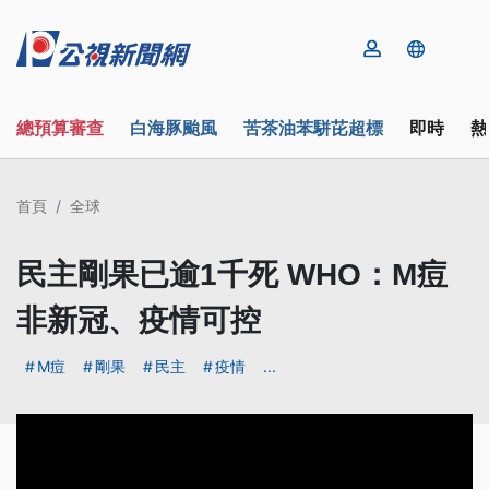
總預算審查
白海豚颱風
苦茶油苯駢芘超標
即時
熱
首頁
全球
民主剛果已逾1千死 WHO：M痘
非新冠、疫情可控
M痘
剛果
民主
疫情
...