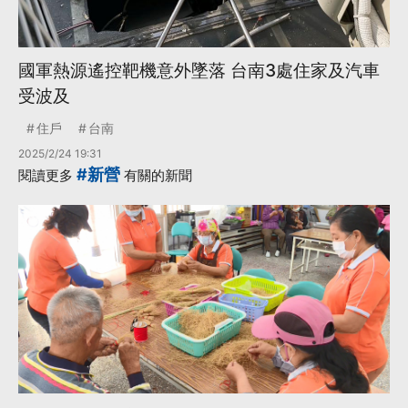
國軍熱源遙控靶機意外墜落 台南3處住家及汽車
受波及
住戶
台南
2025/2/24 19:31
#新營
閱讀更多
有關的新聞