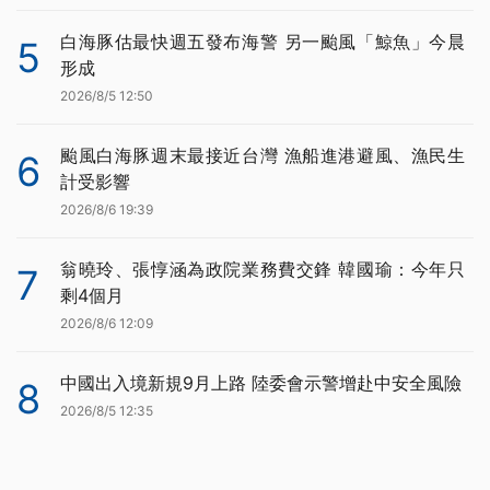
白海豚估最快週五發布海警 另一颱風「鯨魚」今晨
5
形成
2026/8/5 12:50
颱風白海豚週末最接近台灣 漁船進港避風、漁民生
6
計受影響
2026/8/6 19:39
翁曉玲、張惇涵為政院業務費交鋒 韓國瑜：今年只
7
剩4個月
2026/8/6 12:09
中國出入境新規9月上路 陸委會示警增赴中安全風險
8
2026/8/5 12:35