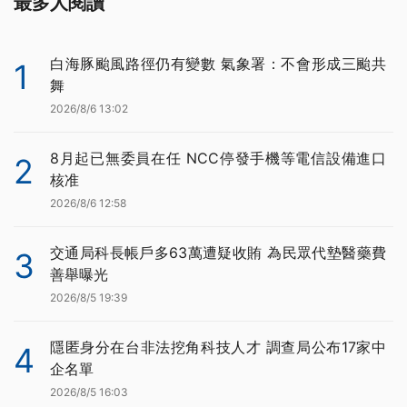
最多人閱讀
白海豚颱風路徑仍有變數 氣象署：不會形成三颱共
1
舞
2026/8/6 13:02
8月起已無委員在任 NCC停發手機等電信設備進口
2
核准
2026/8/6 12:58
交通局科長帳戶多63萬遭疑收賄 為民眾代墊醫藥費
3
善舉曝光
2026/8/5 19:39
隱匿身分在台非法挖角科技人才 調查局公布17家中
4
企名單
2026/8/5 16:03