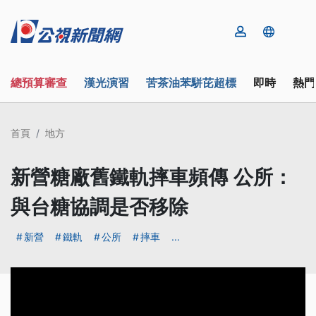
總預算審查
漢光演習
苦茶油苯駢芘超標
即時
熱門
首頁
地方
新營糖廠舊鐵軌摔車頻傳 公所：
與台糖協調是否移除
新營
鐵軌
公所
摔車
...