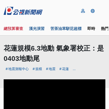
總預算審查
漢光演習
苦茶油苯駢芘超標
即時
熱門
花蓮規模6.3地動 氣象署校正：是
0403地動尾
地震測報中心
規模
地震
花蓮
...