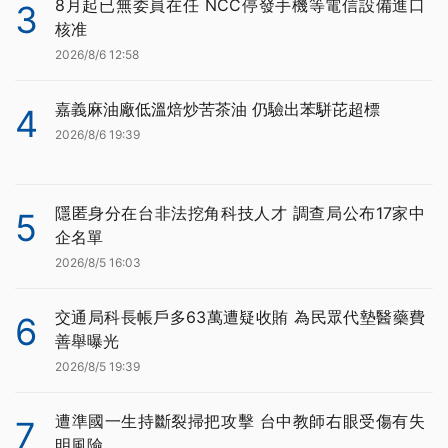
8月起已無委員在任 NCC停發手機等電信設備進口
3
核准
2026/8/6 12:58
嘉義麻油廠低溫焙炒苦茶油 仍驗出苯駢芘超標
4
2026/8/6 19:39
隱匿身分在台非法挖角科技人才 調查局公布17家中
5
企名單
2026/8/5 16:03
交通局科長帳戶多63萬遭疑收賄 為民眾代墊醫藥費
6
善舉曝光
2026/8/5 19:39
遭準國一生持斷裂掃把攻擊 台中教師右眼受傷有失
7
明風險