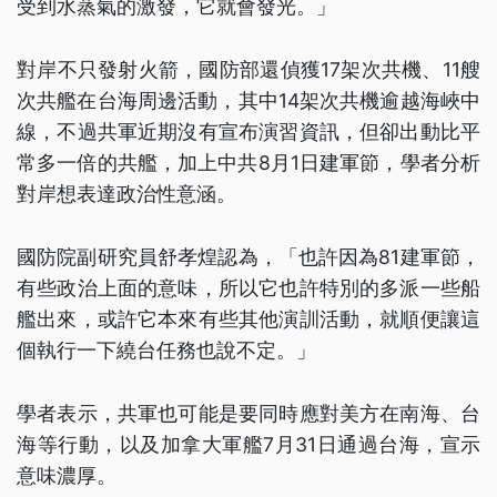
受到水蒸氣的激發，它就會發光。」
對岸不只發射火箭，國防部還偵獲17架次共機、11艘
次共艦在台海周邊活動，其中14架次共機逾越海峽中
線，不過共軍近期沒有宣布演習資訊，但卻出動比平
常多一倍的共艦，加上中共8月1日建軍節，學者分析
對岸想表達政治性意涵。
國防院副研究員舒孝煌認為，「也許因為81建軍節，
有些政治上面的意味，所以它也許特別的多派一些船
艦出來，或許它本來有些其他演訓活動，就順便讓這
個執行一下繞台任務也說不定。」
學者表示，共軍也可能是要同時應對美方在南海、台
海等行動，以及加拿大軍艦7月31日通過台海，宣示
意味濃厚。