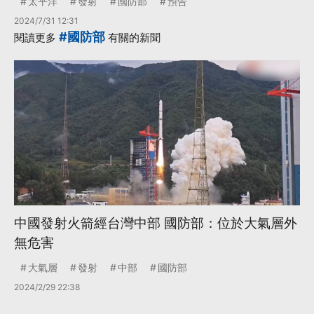
太平洋
發射
國防部
預告
2024/7/31 12:31
#國防部
閱讀更多
有關的新聞
中國發射火箭經台灣中部 國防部：位於大氣層外
無危害
大氣層
發射
中部
國防部
2024/2/29 22:38