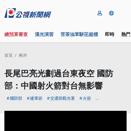
總預算審查
漢光演習
苦茶油苯駢芘超標
即時
熱門
首頁
兩岸
長尾巴亮光劃過台東夜空 國防
部：中國射火箭對台無影響
國防部
建軍節
交通部觀光署
火箭
...