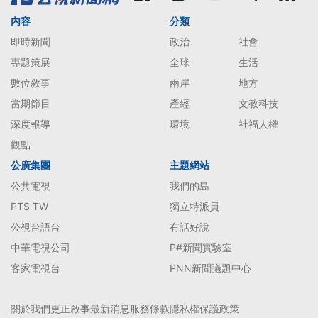
內容
分類
即時新聞
政治
社會
專題策展
全球
生活
數位敘事
兩岸
地方
當期節目
產經
文教科技
深度報導
環境
社福人權
觀點
公廣集團
主題網站
公共電視
我們的島
PTS TW
獨立特派員
公視台語台
有話好說
中華電視公司
P#新聞實驗室
客家電視台
PNN新聞議題中心
關於我們
更正啟事
最新消息
服務條款
隱私權保護政策