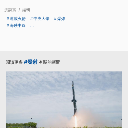
洪詩宸
/
編輯
運載火箭
中央大學
爆炸
海峽中線
...
#發射
閱讀更多
有關的新聞