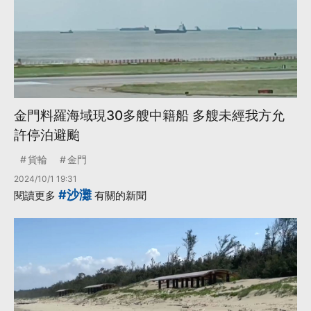
金門料羅海域現30多艘中籍船 多艘未經我方允
許停泊避颱
貨輪
金門
2024/10/1 19:31
#沙灘
閱讀更多
有關的新聞