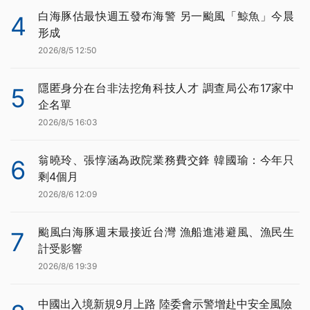
白海豚估最快週五發布海警 另一颱風「鯨魚」今晨
4
形成
2026/8/5 12:50
隱匿身分在台非法挖角科技人才 調查局公布17家中
5
企名單
2026/8/5 16:03
翁曉玲、張惇涵為政院業務費交鋒 韓國瑜：今年只
6
剩4個月
2026/8/6 12:09
颱風白海豚週末最接近台灣 漁船進港避風、漁民生
7
計受影響
2026/8/6 19:39
中國出入境新規9月上路 陸委會示警增赴中安全風險