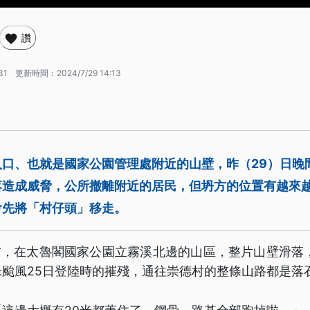
讚
31
更新時間：
2024/7/29 14:13
入口、也就是國家公園管理處附近的山壁，昨（29）日晚
落造成威脅，公所撤離附近的居民，但坍方的位置有越來
會先將「村仔頭」移走。
右，在太魯閣國家公園立霧溪北邊的山區，整片山壁滑落
颱風25日登陸時的摧殘，通往崇德村的整條山路都是落