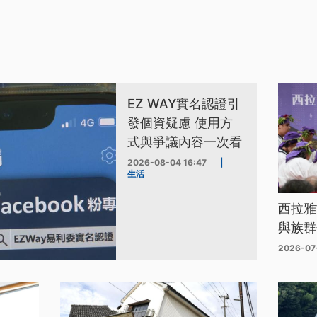
EZ WAY實名認證引
發個資疑慮 使用方
式與爭議內容一次看
2026-08-04 16:47
|
生活
西拉雅
與族群
2026-07