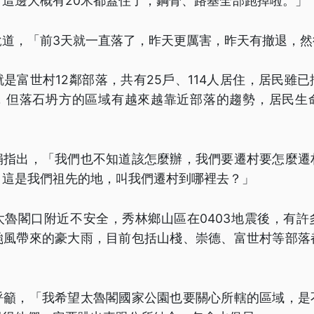
這邊大概有20米都蓋住了，鋼骨、路基全部跑掉啦。」
說道，「前3天就一直落了，昨天更厲害，昨天有撤退，然
是富世村12鄰部落，共有25戶、114人居住，居民雖
，但落石坍方的區域有越來越靠近部落的趨勢，居民生
娟指出，「我們也不知道該怎麼辦，我們要遷村要怎麼遷
，這是我們祖先的地，叫我們遷村到哪裡去？」
太魯閣口附近不安全，秀林鄉山區在0403地震後，有許
颱風帶來的豪大雨，目前包括山棧、崇德、富世村等部落
呼籲，「我希望太魯閣國家公園也要關心所轄的區域，是