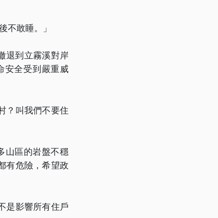
後不敢睡。」
已撤退到立霧溪對岸
命安全受到嚴重威
村？叫我們不要住
多山區的岩盤不穩
都有危險，希望政
不是影響所有住戶