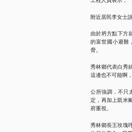
工程人員表示，「
附近居民李女士
由於坍方點下方就
的富世國小避難
脅。
秀林鄉代表白秀
這邊也不可能啊
公所強調，不只
定，再加上凱米
府重視。
秀林鄉長王玫瑰