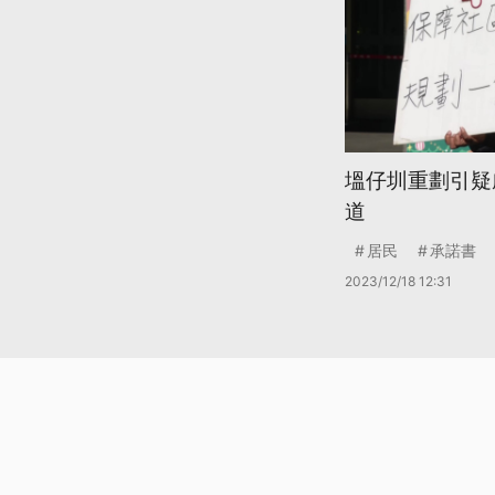
塭仔圳重劃引疑
道
居民
承諾書
2023/12/18 12:31