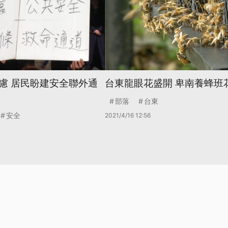
慮 居民盼建安全聯外通
台東龍眼花盛開 卑南養蜂班
部落
台東
安全
2021/4/16 12:56