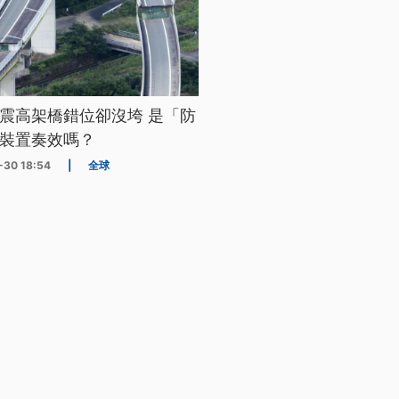
震高架橋錯位卻沒垮 是「防
裝置奏效嗎？
-30 18:54
|
全球