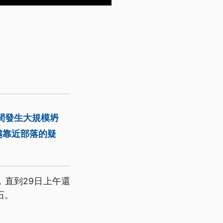
間發生大規模坍
越靠近部落的疑
，直到29日上午還
石。