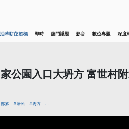
油苯駢芘超標
即時
熱門議題
影音
數位專題
深度
家公園入口大坍方 富世村
部落
居民
坍方
...