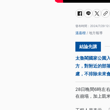
發布時間：
2024/7/29 12:
溫嘉楷
/ 地方報導
太魯閣國家公園
方，對附近的部
慮，不排除未來
28日晚間6時左
在崩塌，加上凱米