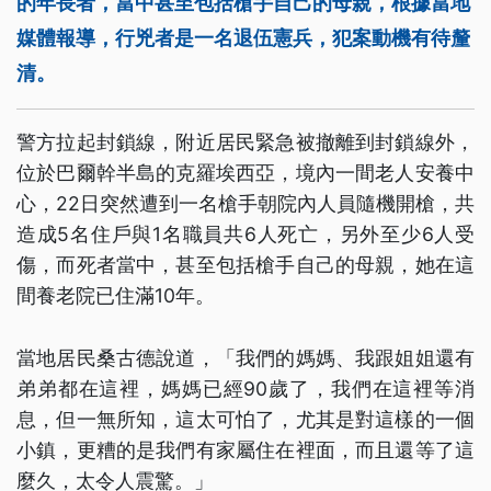
的年長者，當中甚至包括槍手自己的母親，根據當地
媒體報導，行兇者是一名退伍憲兵，犯案動機有待釐
清。
警方拉起封鎖線，附近居民緊急被撤離到封鎖線外，
位於巴爾幹半島的克羅埃西亞，境內一間老人安養中
心，22日突然遭到一名槍手朝院內人員隨機開槍，共
造成5名住戶與1名職員共6人死亡，另外至少6人受
傷，而死者當中，甚至包括槍手自己的母親，她在這
間養老院已住滿10年。
當地居民桑古德說道，「我們的媽媽、我跟姐姐還有
弟弟都在這裡，媽媽已經90歲了，我們在這裡等消
息，但一無所知，這太可怕了，尤其是對這樣的一個
小鎮，更糟的是我們有家屬住在裡面，而且還等了這
麼久，太令人震驚。」