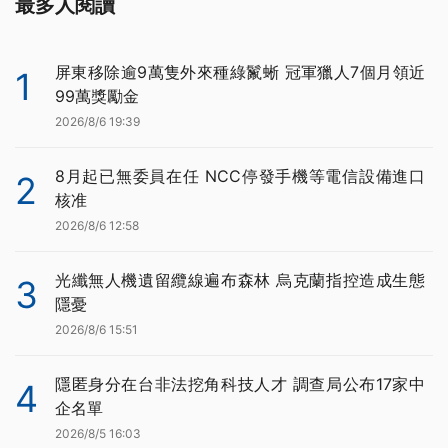
最多人閱讀
屏東移除逾9萬隻外來種綠鬣蜥 冠軍獵人7個月領近
1
99萬獎勵金
2026/8/6 19:39
8月起已無委員在任 NCC停發手機等電信設備進口
2
核准
2026/8/6 12:58
光纖無人機遺留纜線遍布森林 烏克蘭指控造成生態
3
隱憂
2026/8/6 15:51
隱匿身分在台非法挖角科技人才 調查局公布17家中
4
企名單
2026/8/5 16:03