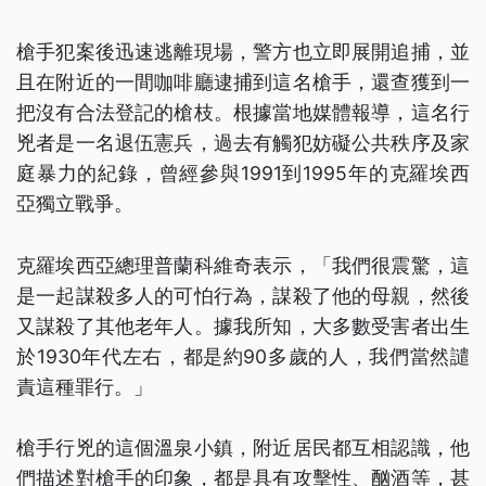
槍手犯案後迅速逃離現場，警方也立即展開追捕，並
且在附近的一間咖啡廳逮捕到這名槍手，還查獲到一
把沒有合法登記的槍枝。根據當地媒體報導，這名行
兇者是一名退伍憲兵，過去有觸犯妨礙公共秩序及家
庭暴力的紀錄，曾經參與1991到1995年的克羅埃西
亞獨立戰爭。
克羅埃西亞總理普蘭科維奇表示，「我們很震驚，這
是一起謀殺多人的可怕行為，謀殺了他的母親，然後
又謀殺了其他老年人。據我所知，大多數受害者出生
於1930年代左右，都是約90多歲的人，我們當然譴
責這種罪行。」
槍手行兇的這個溫泉小鎮，附近居民都互相認識，他
們描述對槍手的印象，都是具有攻擊性、酗酒等，甚