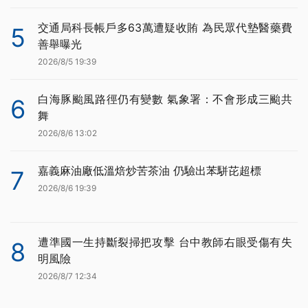
交通局科長帳戶多63萬遭疑收賄 為民眾代墊醫藥費
5
善舉曝光
2026/8/5 19:39
白海豚颱風路徑仍有變數 氣象署：不會形成三颱共
6
舞
2026/8/6 13:02
嘉義麻油廠低溫焙炒苦茶油 仍驗出苯駢芘超標
7
2026/8/6 19:39
遭準國一生持斷裂掃把攻擊 台中教師右眼受傷有失
8
明風險
2026/8/7 12:34