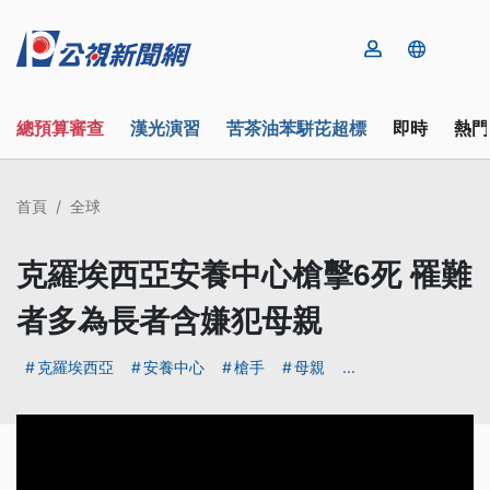
總預算審查
漢光演習
苦茶油苯駢芘超標
即時
熱門
首頁
全球
克羅埃西亞安養中心槍擊6死 罹難
者多為長者含嫌犯母親
克羅埃西亞
安養中心
槍手
母親
...