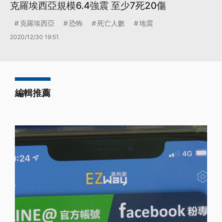
克羅埃西亞規模6.4強震 至少7死20傷
克羅埃西亞
恐怖
死亡人數
地震
2020/12/30 19:51
編輯推薦