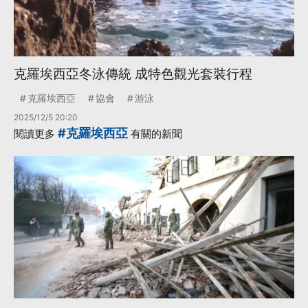
克羅埃西亞冬泳傳統 成特色觀光套裝行程
克羅埃西亞
協會
游泳
2025/12/5 20:20
#克羅埃西亞
閱讀更多
有關的新聞