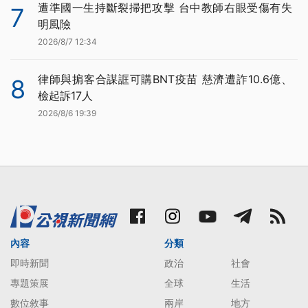
遭準國一生持斷裂掃把攻擊 台中教師右眼受傷有失
7
明風險
2026/8/7 12:34
律師與掮客合謀誆可購BNT疫苗 慈濟遭詐10.6億、
8
檢起訴17人
2026/8/6 19:39
內容
分類
即時新聞
政治
社會
專題策展
全球
生活
數位敘事
兩岸
地方