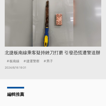
北捷板南線乘客疑持銼刀打磨 引發恐慌遭警送辦
板南線
捷運警察
男子
2024/6/16 19:31
編輯推薦