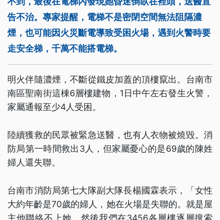
不到，最後在電梯內發現她昏迷倒臥在裡頭，送醫宣
告不治。專家提醒，電梯不是密閉空間無法阻隔濃
煙，也可能因火災斷電導致受困火場，遇到火警時要
走安全梯，千萬不能搭電梯。
明火伴隨濃煙，不斷從鐵皮加蓋的頂樓竄出。台南市
南區聖南街這棟6層樓建物，1日中午左右發生火警，
家屬通報至少4人受困。
陸續獲救的民眾被緊急送醫，也有人衣物被燒毀。消
防局第一時間救出3人，但家屬憂心的是69歲的陳姓
婦人還失聯。
台南市消防局第七大隊副大隊長楊國霖表示，「女性
大約年齡是70歲的婦人，她在火場是失聯的。就是屋
主他聯絡不上她，然後我們在3456各層樓逐層搜索