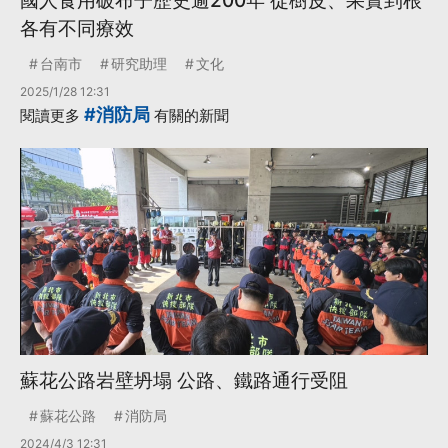
國人食用破布子歷史逾200年 從樹皮、果實到根
各有不同療效
台南市
研究助理
文化
2025/1/28 12:31
#消防局
閱讀更多
有關的新聞
蘇花公路岩壁坍塌 公路、鐵路通行受阻
蘇花公路
消防局
2024/4/3 12:31