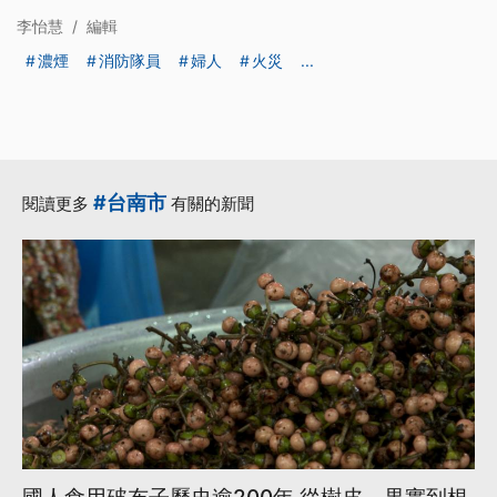
李怡慧
/
編輯
濃煙
消防隊員
婦人
火災
...
#台南市
閱讀更多
有關的新聞