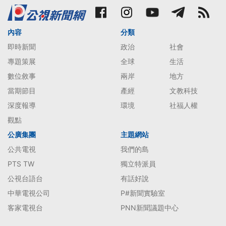
內容
分類
即時新聞
政治
社會
專題策展
全球
生活
數位敘事
兩岸
地方
當期節目
產經
文教科技
深度報導
環境
社福人權
觀點
公廣集團
主題網站
公共電視
我們的島
PTS TW
獨立特派員
公視台語台
有話好說
中華電視公司
P#新聞實驗室
客家電視台
PNN新聞議題中心