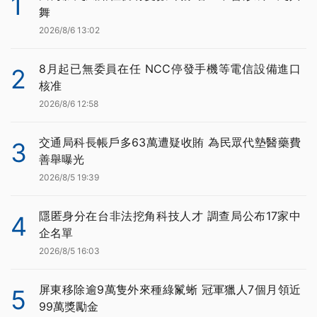
1
舞
2026/8/6 13:02
8月起已無委員在任 NCC停發手機等電信設備進口
2
核准
2026/8/6 12:58
交通局科長帳戶多63萬遭疑收賄 為民眾代墊醫藥費
3
善舉曝光
2026/8/5 19:39
隱匿身分在台非法挖角科技人才 調查局公布17家中
4
企名單
2026/8/5 16:03
屏東移除逾9萬隻外來種綠鬣蜥 冠軍獵人7個月領近
5
99萬獎勵金