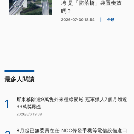
垮 是「防落橋」裝置奏效
嗎？
2026-07-30 18:54
|
全球
最多人閱讀
屏東移除逾9萬隻外來種綠鬣蜥 冠軍獵人7個月領近
1
99萬獎勵金
2026/8/6 19:39
8月起已無委員在任 NCC停發手機等電信設備進口