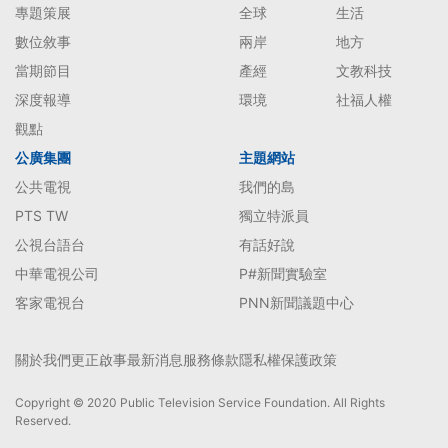
專題策展
全球
生活
數位敘事
兩岸
地方
當期節目
產經
文教科技
深度報導
環境
社福人權
觀點
公廣集團
主題網站
公共電視
我們的島
PTS TW
獨立特派員
公視台語台
有話好說
中華電視公司
P#新聞實驗室
客家電視台
PNN新聞議題中心
關於我們
更正啟事
最新消息
服務條款
隱私權保護政策
Copyright © 2020 Public Television Service Foundation. All Rights
Reserved.