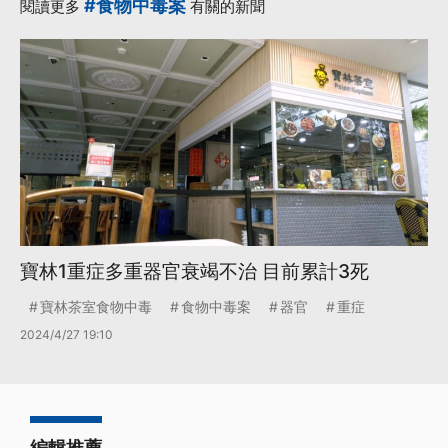
#食物中毒案
閱讀更多
有關的新聞
寶林1重症多重器官衰竭不治 目前累計3死
寶林茶室食物中毒
食物中毒案
器官
重症
2024/4/27 19:10
編輯推薦