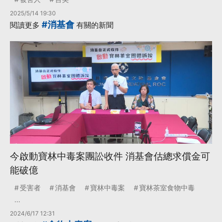
2025/5/14 19:30
#消基會
閱讀更多
有關的新聞
今啟動寶林中毒案團訟收件 消基會估總求償金可
能破億
受害者
消基會
寶林中毒案
寶林茶室食物中毒
...
2024/6/17 12:31