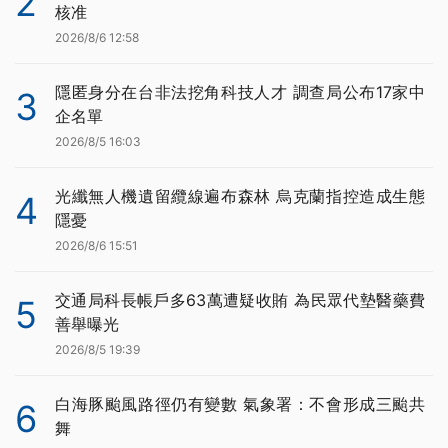
2
核准
2026/8/6 12:58
隱匿身分在台非法挖角科技人才 調查局公布17家中
3
企名單
2026/8/5 16:03
光纖無人機遺留纜線遍布森林 烏克蘭指控造成生態
4
隱憂
2026/8/6 15:51
交通局科長帳戶多63萬遭疑收賄 為民眾代墊醫藥費
5
善舉曝光
2026/8/5 19:39
白海豚颱風路徑仍有變數 氣象署：不會形成三颱共
6
舞