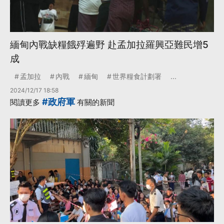
緬甸內戰缺糧餓殍遍野 赴孟加拉羅興亞難民增5
成
孟加拉
內戰
緬甸
世界糧食計劃署
...
2024/12/17 18:58
#政府軍
閱讀更多
有關的新聞