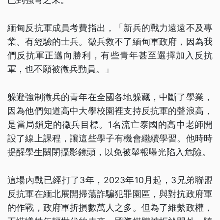
緬甸反抗軍成員考費指出，「新兵的戰力遠遠不及專
業、有經驗的士兵。徵兵救不了緬甸軍政府，因為我
們反抗軍正邁向勝利，有些青年甚至選擇加入反抗
軍，也不願被徵兵動員。」
躲避強制徵兵的青年在全國各地躲藏，中斷了學業，
因為他們知道高中大學校園裡支持反抗軍的聲浪高，
是當局鎖定的徵兵目標。1名流亡泰國的高中老師開
設了線上課程，讓這些學子有機會繼續學習。他時時
提醒學生關閉攝影鏡頭，以免被舉報曝光陷入危險。
這場內戰已經打了3年，2023年10月起，3兄弟聯盟
反抗軍在緬北展開掃蕩詐騙犯罪園區，與對抗政府軍
的作戰，政府軍折損數萬人之多。但為了維繫政權，