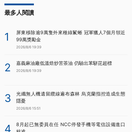
最多人閱讀
屏東移除逾9萬隻外來種綠鬣蜥 冠軍獵人7個月領近
1
99萬獎勵金
2026/8/6 19:39
嘉義麻油廠低溫焙炒苦茶油 仍驗出苯駢芘超標
2
2026/8/6 19:39
光纖無人機遺留纜線遍布森林 烏克蘭指控造成生態
3
隱憂
2026/8/6 15:51
8月起已無委員在任 NCC停發手機等電信設備進口
4
核准