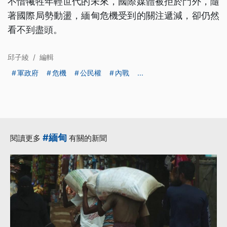
不惜犧牲年輕世代的未來，國際媒體被拒於門外，隨
著國際局勢動盪，緬甸危機受到的關注遞減，卻仍然
看不到盡頭。
邱子綾
/
編輯
軍政府
危機
公民權
內戰
...
#緬甸
閱讀更多
有關的新聞