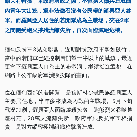
動大有斬獲，軍政府潰敗之際，不但擴大徵兵造成國
內青年大出逃，還非法徵召沒有公民權的羅興亞人參
軍。而羅興亞人居住的若開幫成為主戰場，夾在2軍
之間飽受砲火摧殘流離失所，再次面臨滅絕危機。
緬甸反抗軍3兄弟聯盟，近期對抗政府軍勢如破竹，
當中的若開軍已經控制若開幫一半以上的城鎮，最近
更拿下羅興亞人口為主的布帝洞，繼續挺進孟都，在
網路上公布政府軍潰敗投降的畫面。
位在緬甸西部的若開幫，是穆斯林少數民族羅興亞人
主要居住地，半年多來成為內戰的主戰場。5月下旬
戰況加劇，羅興亞人面臨燒殺掠奪，熊熊烈火吞噬整
座村莊，20萬人流離失所，政府軍跟反抗軍互相指
責，是對方縱容極端組織攻擊所造成。