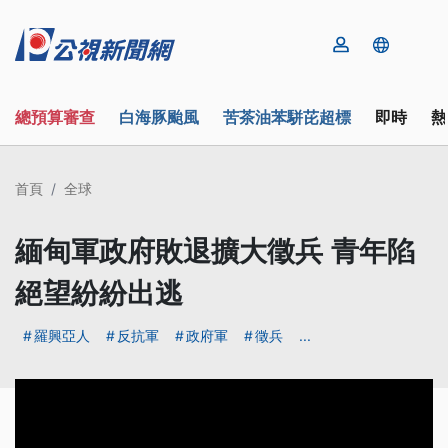
總預算審查
白海豚颱風
苦茶油苯駢芘超標
即時
熱
首頁
全球
緬甸軍政府敗退擴大徵兵 青年陷
絕望紛紛出逃
羅興亞人
反抗軍
政府軍
徵兵
...