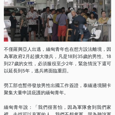
不僅羅興亞人出逃，緬甸青年也在想方設法離境，因
為軍政府2月起擴大徵兵，凡是18到35歲的男性、18
到27歲的女性，必須服役至少2年，緊急情況下還可
以延長到5年，逃兵將面臨重罰。
勞工部也暫停發放男性出國工作簽證，泰緬邊境關卡
聚集大量申請庇護的緬甸青年。
緬甸青年說：「我們很害怕，因為軍隊會到我們家
裡，去找可以充軍的人。我們不想參軍，因為聽說軍