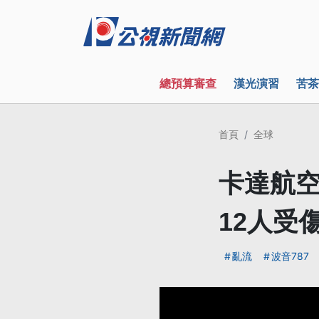
總預算審查
漢光演習
苦茶
首頁
全球
卡達航空
12人受
亂流
波音787