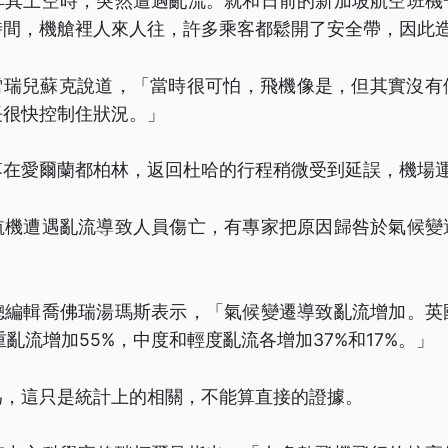
耳其上空時，突然遭遇亂流。就和日前的新加坡航空班機
時間，機艙裡人來人往，許多乘客都鬆開了安全帶，因此
客雪瑞兒蘇克說道，「當時很可怕，飛機像是，但其實沒
長很快控制住狀況。」
落在愛爾蘭都柏林，返回杜哈的行程稍微受到延誤，機場
航機遭遇亂流導致人員傷亡，有專家把原因歸咎於氣候變
。
總編輯喬佛瑞湯瑪斯表示，「氣候變遷導致亂流增加。英
重亂流增加55%，中度和輕度亂流各增加37%和17%。」
為，這只是統計上的相關，不能算直接的證據。