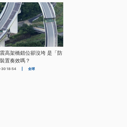
震高架橋錯位卻沒垮 是「防
裝置奏效嗎？
-30 18:54
|
全球