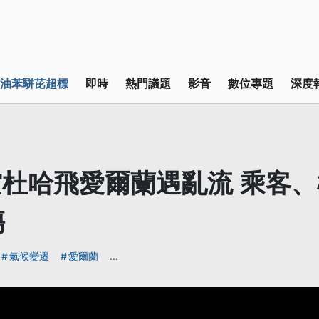
油苯駢芘超標
即時
熱門議題
影音
數位專題
深度
杜哈飛愛爾蘭遇亂流 乘客
傷
氣候變遷
愛爾蘭
...