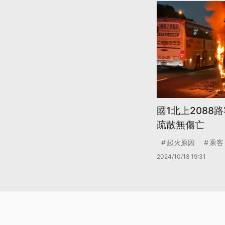
國1北上2088
疏散無傷亡
起火原因
乘客
2024/10/18 19:31