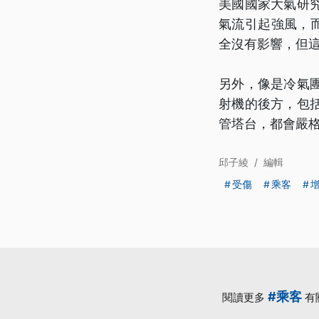
美國國家大氣研
氣流引起強風，
全沒有影響，但
另外，像是冷氣
射機的後方，包
管塔台，都會嚴
邱子綾
/
編輯
受傷
乘客
#乘客
閱讀更多
有