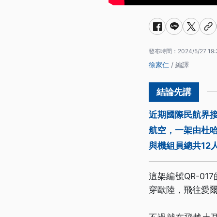
發布時間：
2024/5/27 19:
徐家仁
/ 編譯
近期國際民航界
航空，一架由杜哈
與機組員總共12
這架編號QR-0
穿歐陸，飛往愛