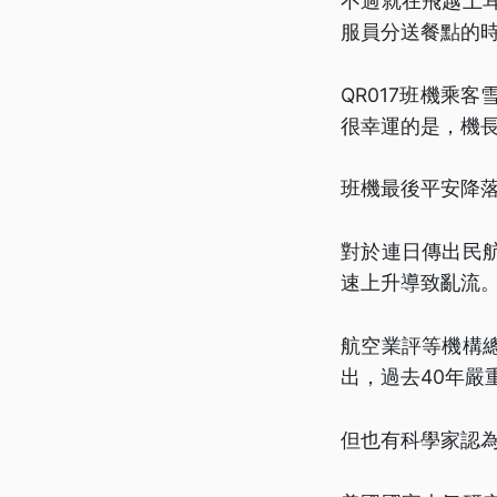
不過就在飛越土
服員分送餐點的
QR017班機乘
很幸運的是，機
班機最後平安降
對於連日傳出民
速上升導致亂流
航空業評等機構
出，過去40年嚴
但也有科學家認