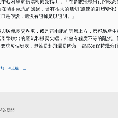
究中心科學家賴瑞柯爾曼指出，「在多數飛機飛行的較高
而在噴射氣流的邊緣，會有很大的風切(風速的劇烈變化)
這只是假設，還沒有證據足以證明。」
團與暖氣團交界處，或是雷雨胞的雲層上方，都容易產生
括引擎噴出的廢氣和機翼尖端，都會有程度不等的亂流。
格要求每個班次，無論是起飛還是降落，都必須保持幾分
增加
班機
...
關的新聞