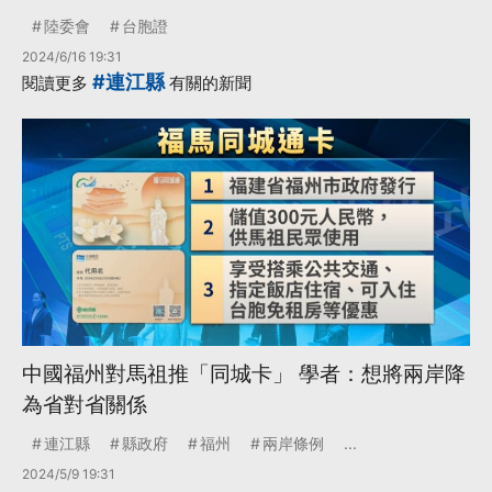
陸委會
台胞證
2024/6/16 19:31
#連江縣
閱讀更多
有關的新聞
中國福州對馬祖推「同城卡」 學者：想將兩岸降
為省對省關係
連江縣
縣政府
福州
兩岸條例
...
2024/5/9 19:31