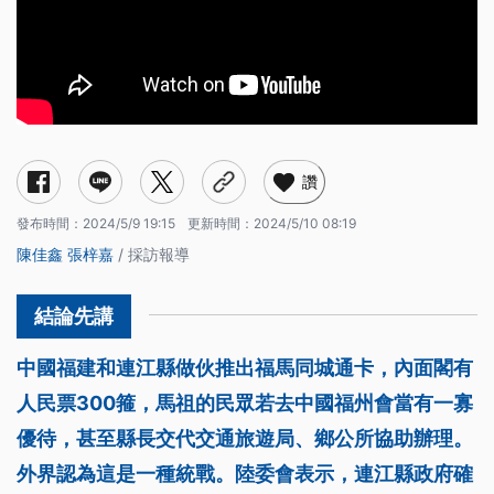
讚
發布時間：
2024/5/9 19:15
更新時間：
2024/5/10 08:19
陳佳鑫
張梓嘉
/ 採訪報導
中國福建和連江縣做伙推出福馬同城通卡，內面閣有
人民票300箍，馬祖的民眾若去中國福州會當有一寡
優待，甚至縣長交代交通旅遊局、鄉公所協助辦理。
外界認為這是一種統戰。陸委會表示，連江縣政府確