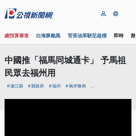
總預算審查
白海豚颱風
苦茶油苯駢芘超標
即時
熱
中國推「福馬同城通卡」 予馬祖
民眾去福州用
連江縣
縣政府
福州
兩岸條例
...