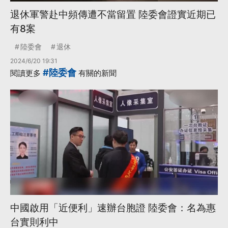
退休軍警赴中頻傳遭不當留置 陸委會證實近期已
有8案
陸委會
退休
2024/6/20 19:31
#陸委會
閱讀更多
有關的新聞
中國啟用「近便利」速辦台胞證 陸委會：名為惠
台實則利中