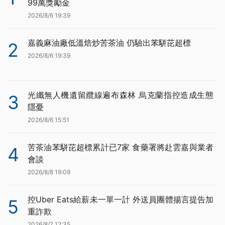
99萬獎勵金
2026/8/6 19:39
嘉義麻油廠低溫焙炒苦茶油 仍驗出苯駢芘超標
2
2026/8/6 19:39
光纖無人機遺留纜線遍布森林 烏克蘭指控造成生態
3
隱憂
2026/8/6 15:51
苦茶油苯駢芘超標累計已7家 食藥署將赴雲嘉與業者
4
會談
2026/8/8 19:09
控Uber Eats給薪未一單一計 外送員團體揚言提告加
5
重詐欺
2026/8/7 12:35