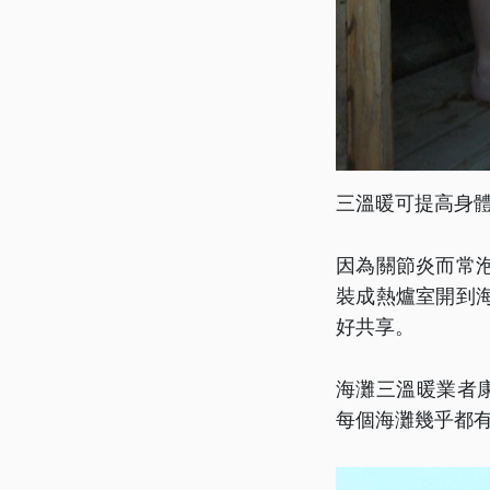
三溫暖可提高身
因為關節炎而常
裝成熱爐室開到
好共享。
海灘三溫暖業者
每個海灘幾乎都