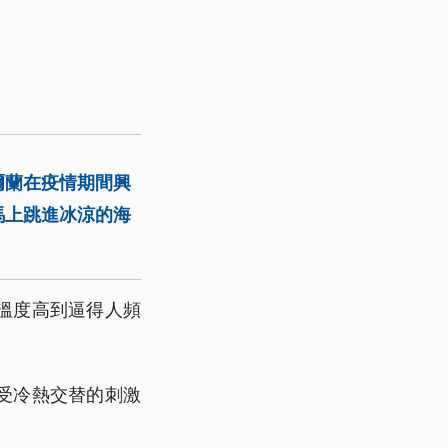
爾蘭在疫情期間興
馬上跳進冰涼的海
溫度高到逼得人頻
受冷熱交替的刺激