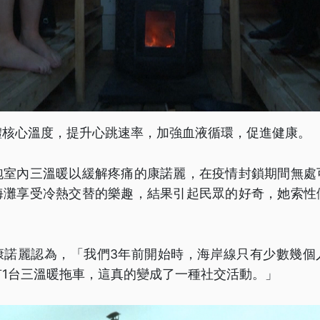
體核心溫度，提升心跳速率，加強血液循環，促進健康。
泡室內三溫暖以緩解疼痛的康諾麗，在疫情封鎖期間無處
海灘享受冷熱交替的樂趣，結果引起民眾的好奇，她索性
康諾麗認為，「我們3年前開始時，海岸線只有少數幾個
有1台三溫暖拖車，這真的變成了一種社交活動。」