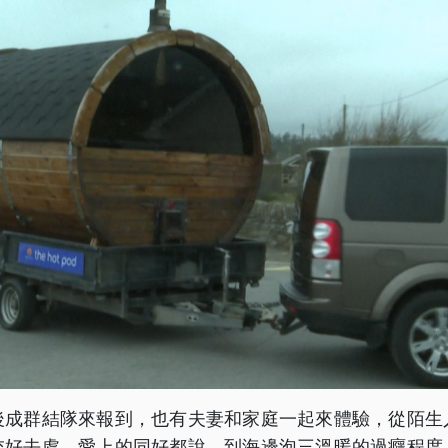
後成群結隊來報到，也有夫妻和家庭一起來體驗，從陌生
交好去處。愛上的同好都說，到海邊泡三溫暖的過癮程度