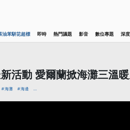
茶油苯駢芘超標
即時
熱門議題
影音
數位專題
深度
新活動 愛爾蘭掀海灘三溫暖
海灘
海邊
...