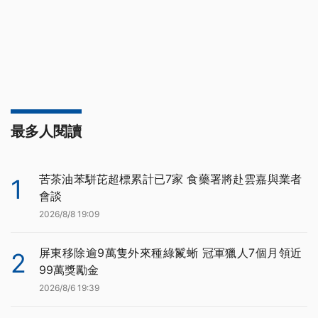
最多人閱讀
苦茶油苯駢芘超標累計已7家 食藥署將赴雲嘉與業者
1
會談
2026/8/8 19:09
屏東移除逾9萬隻外來種綠鬣蜥 冠軍獵人7個月領近
2
99萬獎勵金
2026/8/6 19:39