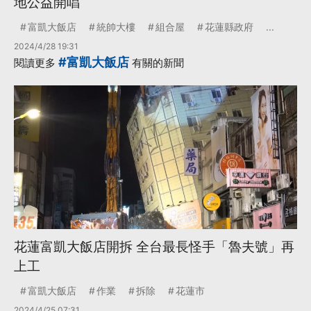
地公益開唱
富凱大飯店
統帥大樓
組合屋
花蓮縣政府
...
2024/4/28 19:31
#富凱大飯店
閱讀更多
有關的新聞
花蓮富凱大飯店開拆 全台最長怪手「魯夫號」再
上工
富凱大飯店
作業
拆除
花蓮市
2024/4/25 07:31