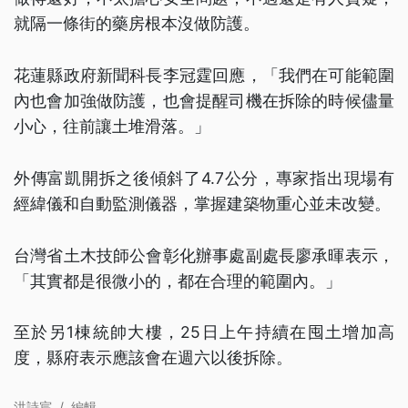
就隔一條街的藥房根本沒做防護。
花蓮縣政府新聞科長李冠霆回應，「我們在可能範圍
內也會加強做防護，也會提醒司機在拆除的時候儘量
小心，往前讓土堆滑落。」
外傳富凱開拆之後傾斜了4.7公分，專家指出現場有
經緯儀和自動監測儀器，掌握建築物重心並未改變。
台灣省土木技師公會彰化辦事處副處長廖承暉表示，
「其實都是很微小的，都在合理的範圍內。」
至於另1棟統帥大樓，25日上午持續在囤土增加高
度，縣府表示應該會在週六以後拆除。
洪詩宸
/
編輯