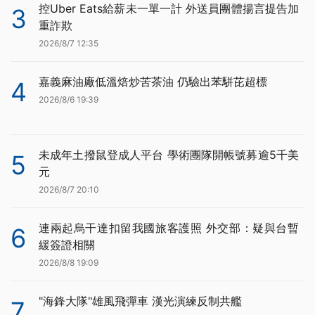
控Uber Eats給薪未一單一計 外送員團體揚言提告加
3
重詐欺
2026/8/7 12:35
嘉義麻油廠低溫焙炒苦茶油 仍驗出苯駢芘超標
4
2026/8/6 19:39
未成年土撥鼠登成人平台 學術團隊開帳號募逾5千美
5
元
2026/8/7 20:10
連兩起烏干達扣留我國旅客護照 外交部：疑與台暫
6
緩簽證相關
2026/8/8 19:09
"海鋒大隊"雄風飛彈車 漢光演練反制共艦
7