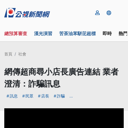
總預算審查
漢光演習
苦茶油苯駢芘超標
即時
熱門
首頁
社會
網傳超商尋小店長廣告連結 業者
澄清：詐騙訊息
訊息
民眾
店長
詐騙
...