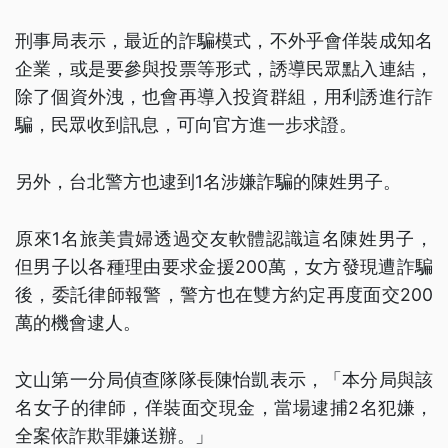
刑事局表示，最近的詐騙模式，不外乎會佯裝成知名
企業，或是要參與投票等形式，誘導民眾點入連結，
除了個資外洩，也會再導入投資群組，用利誘進行詐
騙，民眾收到訊息，可向官方進一步求證。
另外，台北警方也逮到1名涉嫌詐騙的陳姓男子。
原來1名旅美貴婦透過交友軟體認識這名陳姓男子，
但男子以各種理由要求金援200萬，女方發現遭詐騙
後，委託律師報警，警方也在雙方約定再度面交200
萬的機會逮人。
文山第一分局偵查隊隊長陳怡凱表示，「本分局與該
名女子的律師，佯裝面交現金，當場逮捕2名犯嫌，
全案依詐欺罪嫌送辦。」