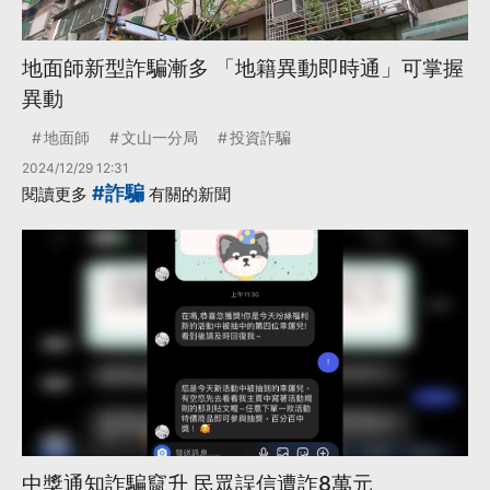
地面師新型詐騙漸多 「地籍異動即時通」可掌握
異動
地面師
文山一分局
投資詐騙
2024/12/29 12:31
#詐騙
閱讀更多
有關的新聞
中獎通知詐騙竄升 民眾誤信遭詐8萬元