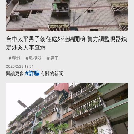
台中太平男子朝住處外連續開槍 警方調監視器鎖
定涉案人車查緝
彈殼
監視器
男子
2025/2/23 19:31
#詐騙
閱讀更多
有關的新聞