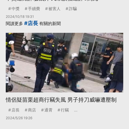
中獎
手續費
被害人
詐騙
2024/10/18 19:31
#店長
閱讀更多
有關的新聞
情侶疑苗栗超商行竊失風 男子持刀威嚇遭壓制
店長
商店
通霄
行竊
...
2024/5/26 19:26