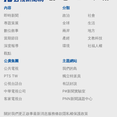
內容
分類
即時新聞
政治
社會
專題策展
全球
生活
數位敘事
兩岸
地方
當期節目
產經
文教科技
深度報導
環境
社福人權
觀點
公廣集團
主題網站
公共電視
我們的島
PTS TW
獨立特派員
公視台語台
有話好說
中華電視公司
P#新聞實驗室
客家電視台
PNN新聞議題中心
關於我們
更正啟事
最新消息
服務條款
隱私權保護政策