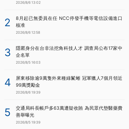
2026/8/6 13:02
8月起已無委員在任 NCC停發手機等電信設備進口
2
核准
2026/8/6 12:58
隱匿身分在台非法挖角科技人才 調查局公布17家中
3
企名單
2026/8/5 16:03
屏東移除逾9萬隻外來種綠鬣蜥 冠軍獵人7個月領近
4
99萬獎勵金
2026/8/6 19:39
交通局科長帳戶多63萬遭疑收賄 為民眾代墊醫藥費
5
善舉曝光
2026/8/5 19:39