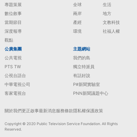
專題策展
全球
生活
數位敘事
兩岸
地方
當期節目
產經
文教科技
深度報導
環境
社福人權
觀點
公廣集團
主題網站
公共電視
我們的島
PTS TW
獨立特派員
公視台語台
有話好說
中華電視公司
P#新聞實驗室
客家電視台
PNN新聞議題中心
關於我們
更正啟事
最新消息
服務條款
隱私權保護政策
Copyright © 2020 Public Television Service Foundation. All Rights
Reserved.