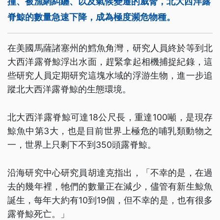
撞、被漁網糾纏、以及氣候變遷的威脅，北大西洋露
脊鯨的數量急速下降，成為極度瀕危物種。
在美國馬薩諸塞州的鱈魚角灣，研究人員終於等到北
大西洋露脊鯨浮出水面，趕緊拿起相機捕捉紀錄，這
些研究人員定期研究這塊水域的浮游生物，進一步追
蹤北大西洋露脊鯨的生態環境。
北大西洋露脊鯨可達18公尺長，重達100噸，是現存
鯨魚中第3大，也是目前世界上極危的哺乳類動物之
一，世界上只剩下不到350頭露脊鯨。
沿海研究中心研究員胡達克指出，「不幸的是，在過
去的幾年裡，牠們的數量正在減少，儘管有新生鯨魚
誕生，每年大約有10到19個，但不幸的是，也有很多
露脊鯨死亡。」