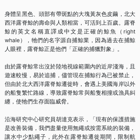
身體呈黑色、頭部有帶斑點的大塊黃灰色皮繭，北大
西洋露脊鯨的壽命與人類相當，可活到上百歲。露脊
鯨的英文名稱直譯成中文是正確的鯨魚（right
whale），牠們的名字源自捕鯨業，因為過去在捕鯨
人眼裡，露脊鯨正是他們「正確的捕獵對象」。
由於露脊鯨常出沒於陸地視線範圍內的近岸淺海，且
遊速較慢，易於追捕，儘管現在捕鯨行為已被禁止，
但由於北大西洋露脊鯨遷徙時，會遇上美國海岸以外
的船隻繁忙路線，導致露脊鯨常與船隻相撞或漁具糾
纏，使牠們生存面臨威脅。
沿海研究中心研究員胡達克表示，「現有的保護措施
是改善裝備，我們盡量使用無繩或按需系統的裝備，
讓水中少點繩子，此外在露脊鯨遷徙期間，限制航