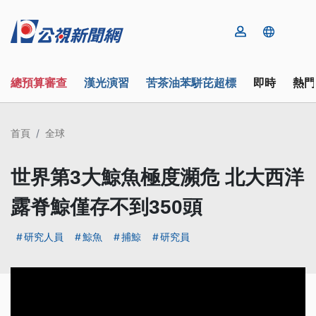
總預算審查
漢光演習
苦茶油苯駢芘超標
即時
熱門
首頁
全球
世界第3大鯨魚極度瀕危 北大西洋
露脊鯨僅存不到350頭
研究人員
鯨魚
捕鯨
研究員