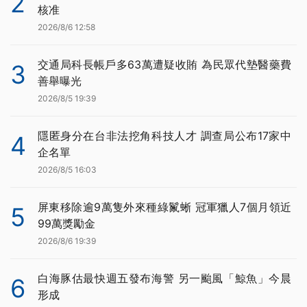
2
核准
2026/8/6 12:58
交通局科長帳戶多63萬遭疑收賄 為民眾代墊醫藥費
3
善舉曝光
2026/8/5 19:39
隱匿身分在台非法挖角科技人才 調查局公布17家中
4
企名單
2026/8/5 16:03
屏東移除逾9萬隻外來種綠鬣蜥 冠軍獵人7個月領近
5
99萬獎勵金
2026/8/6 19:39
白海豚估最快週五發布海警 另一颱風「鯨魚」今晨
6
形成