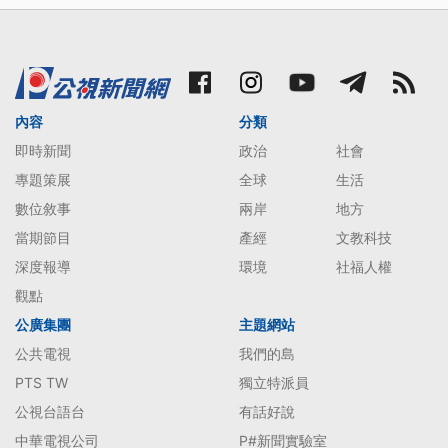
內容
分類
即時新聞
政治
社會
專題策展
全球
生活
數位敘事
兩岸
地方
當期節目
產經
文教科技
深度報導
環境
社福人權
觀點
公廣集團
主題網站
公共電視
我們的島
PTS TW
獨立特派員
公視台語台
有話好說
中華電視公司
P#新聞實驗室