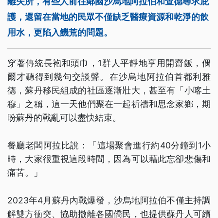
離失所，有些人前往鄰國沙烏地阿拉伯和查德尋求庇
護，還留在當地的民眾不僅缺乏醫療資源和乾淨的飲
用水，更陷入饑荒的問題。
穿著傳統長袍和頭巾，1群人平靜地享用開齋飯，偶
爾才聽得到幾句交談聲。在沙烏地阿拉伯首都利雅
德，蘇丹移民組成的社區逐漸壯大，甚至有「小喀土
穆」之稱，這一天他們聚在一起祈禱和思念家鄉，期
盼蘇丹的戰亂可以盡快結束。
餐廳老闆阿拉比說：「這場聚會進行約40分鐘到1小
時，大家很重視這段時間，因為可以藉此忘卻悲傷和
痛苦。」
2023年4月蘇丹內戰爆發，沙烏地阿拉伯不僅主持調
解雙方衝突、協助撤離各國僑民，也提供蘇丹人可續