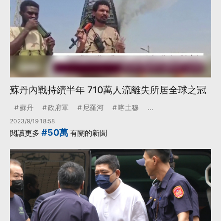
蘇丹內戰持續半年 710萬人流離失所居全球之冠
蘇丹
政府軍
尼羅河
喀土穆
...
2023/9/19 18:58
#50萬
閱讀更多
有關的新聞