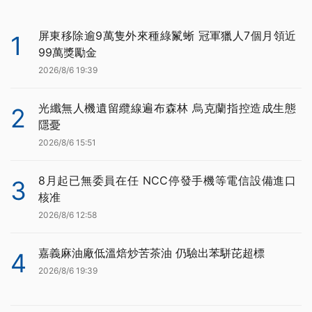
屏東移除逾9萬隻外來種綠鬣蜥 冠軍獵人7個月領近
1
99萬獎勵金
2026/8/6 19:39
光纖無人機遺留纜線遍布森林 烏克蘭指控造成生態
2
隱憂
2026/8/6 15:51
8月起已無委員在任 NCC停發手機等電信設備進口
3
核准
2026/8/6 12:58
嘉義麻油廠低溫焙炒苦茶油 仍驗出苯駢芘超標
4
2026/8/6 19:39