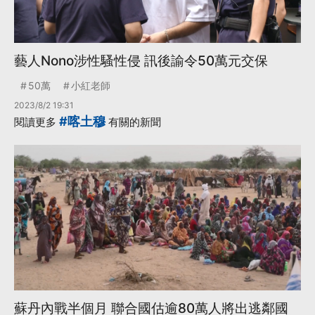
藝人Nono涉性騷性侵 訊後諭令50萬元交保
50萬
小紅老師
2023/8/2 19:31
#喀土穆
閱讀更多
有關的新聞
蘇丹內戰半個月 聯合國估逾80萬人將出逃鄰國