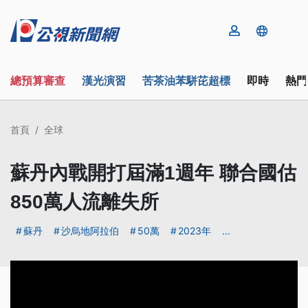
總預算審查
漢光演習
苦茶油苯駢芘超標
即時
熱門
首頁
全球
蘇丹內戰開打屆滿1週年 聯合國估
850萬人流離失所
蘇丹
沙烏地阿拉伯
50萬
2023年
...