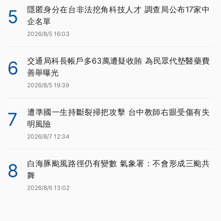
隱匿身分在台非法挖角科技人才 調查局公布17家中
5
企名單
2026/8/5 16:03
交通局科長帳戶多63萬遭疑收賄 為民眾代墊醫藥費
6
善舉曝光
2026/8/5 19:39
遭準國一生持斷裂掃把攻擊 台中教師右眼受傷有失
7
明風險
2026/8/7 12:34
白海豚颱風路徑仍有變數 氣象署：不會形成三颱共
8
舞
2026/8/6 13:02