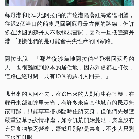
蘇丹港和沙烏地阿拉伯的吉達港隔著紅海遙遙相望，
往返2個港口的船隻是回到蘇丹最方便的路線，但許
多在沙國的蘇丹人不敢輕易嘗試，因為一旦抵達蘇丹
港，迎接他們的是可能會丟失性命的回家路。
阿拉比說：「那些從沙烏地阿拉伯坐飛機回蘇丹的
人，也很難回到原本的居住地，因為到處都在打仗，
道路已經封閉，只有10％的蘇丹人回去。」
逃出來的人回不去，沒逃出來的人則有生存危機，在
蘇丹東部加達里夫省，有許多來自其他城市的民眾無
家可歸，只能草草搭起臨時住所安身，但他們先是遭
嚴重登革熱疫情肆虐，如今飢荒開始蔓延，孩童沒有
充足食物缺乏營養，齋戒月別說是禁食，不少人只剩
下水可以喝。