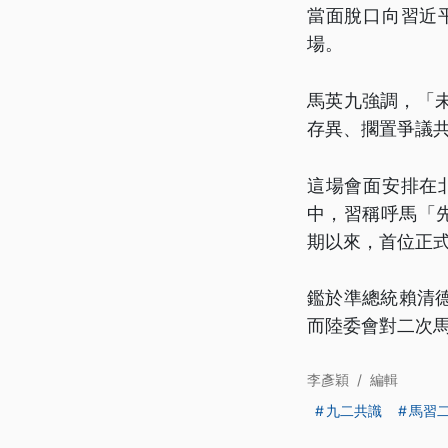
當面脫口向習近
場。
馬英九強調，「
存異、擱置爭議
這場會面安排在
中，習稱呼馬「
期以來，首位正
鑑於準總統賴清
而陸委會對二次
李彥穎
/
編輯
九二共識
馬習