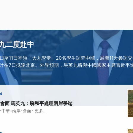
九二度赴中
1日至11日率領「大九學堂」20名學生訪問中國，展開11天參訪
計在7日抵達北京。外界預期，馬英九將與中國國家主席習近平
54
會面 馬英九：盼和平處理兩岸爭端
·
·
·
·
中華
兩岸
會面
更多...