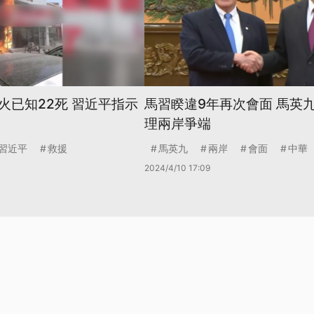
火已知22死 習近平指示
馬習睽違9年再次會面 馬英
理兩岸爭端
習近平
救援
馬英九
兩岸
會面
中華
2024/4/10 17:09