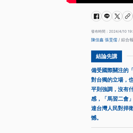
發布時間：
2024/4/10 19:
陳佳鑫
張旻儒
/ 綜合
備受國際關注的
對台獨的立場，
平則強調，沒有
感，「馬習二會
達台灣人民對捍
憾。