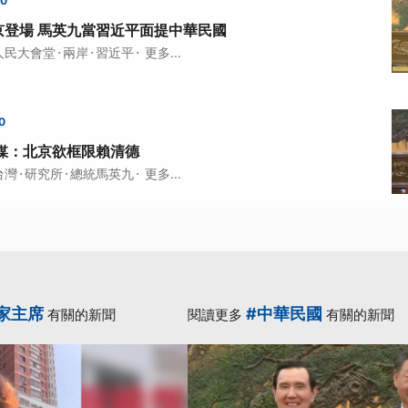
00
京登場 馬英九當習近平面提中華民國
·
·
·
人民大會堂
兩岸
習近平
更多...
0
媒：北京欲框限賴清德
·
·
·
台灣
研究所
總統馬英九
更多...
家主席
#中華民國
有關的新聞
閱讀更多
有關的新聞