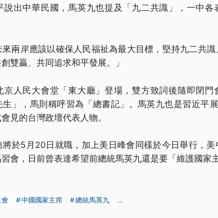
平說出中華民國，馬英九也提及「九二共識」，一中各
未來兩岸應該以確保人民福祉為最大目標，堅持九二共識
共創雙贏、共同追求和平發展。」
北京人民大會堂「東大廳」登場，雙方致詞後隨即閉門
先生」，馬則稱呼習為「總書記」。馬英九也是習近平展
式會見的台灣政壇代表人物。
德將於5月20日就職，加上美日峰會同樣於今日舉行，美
馬習會，日前曾表達希望前總統馬英九還是要「維護國家
二會
中國國家主席
總統馬英九
...