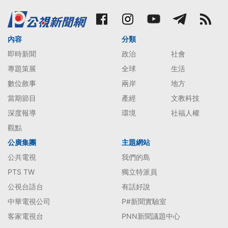
內容
分類
即時新聞
政治
社會
專題策展
全球
生活
數位敘事
兩岸
地方
當期節目
產經
文教科技
深度報導
環境
社福人權
觀點
公廣集團
主題網站
公共電視
我們的島
PTS TW
獨立特派員
公視台語台
有話好說
中華電視公司
P#新聞實驗室
客家電視台
PNN新聞議題中心