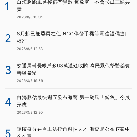
白海豚颱風路徑仍有變數 氣象署：不會形成三颱共
1
舞
2026/8/6 13:02
8月起已無委員在任 NCC停發手機等電信設備進口
2
核准
2026/8/6 12:58
交通局科長帳戶多63萬遭疑收賄 為民眾代墊醫藥費
3
善舉曝光
2026/8/5 19:39
白海豚估最快週五發布海警 另一颱風「鯨魚」今晨
4
形成
2026/8/5 12:50
隱匿身分在台非法挖角科技人才 調查局公布17家中
5
企名單