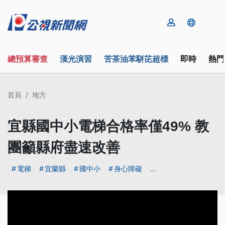
總預算審查
漢光演習
苦茶油苯駢芘超標
即時
熱門
首頁
地方
宜縣國中小電梯合格率僅49% 教
團籲縣府盡速改善
電梯
宜蘭縣
國中小
身心障礙
...