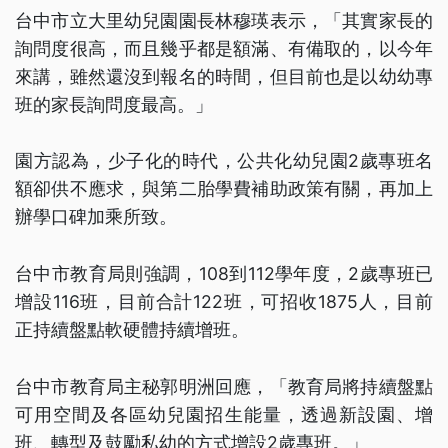
台中市立大里幼兒園園長林穆瑛表示，「其實家長的
詢問度很高，而且幾乎都是額滿、有備取的，以今年
來講，雖然還沒到報名的時間，但目前也是以幼幼專
班的家長詢問度最高。」
園方認為，少子化的時代，公共化幼兒園2歲專班名
額卻供不應求，與第二胎學費補助政策有關，再加上
辦學口碑加乘所致。
台中市教育局則強調，108到112學年度，2歲專班已
增設116班，目前合計122班，可招收1875人，目前
正持續盤點軟硬體持續增班。
台中市教育局主秘郭明洲回應，「教育局將持續盤點
可用空間及各區幼兒園招生能量，透過新設園、增
班、轉型及鼓勵私幼的方式增設2歲專班。」