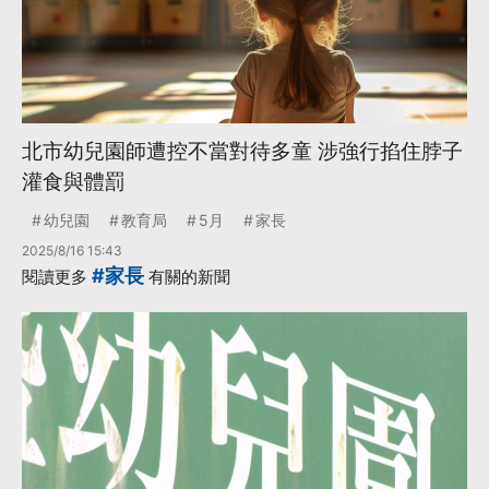
北市幼兒園師遭控不當對待多童 涉強行掐住脖子
灌食與體罰
幼兒園
教育局
5月
家長
2025/8/16 15:43
#家長
閱讀更多
有關的新聞