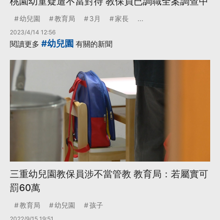
桃園幼童疑遭不當對待 教保員已調職全案調查中
幼兒園
教育局
3月
家長
...
2023/4/14 12:56
#幼兒園
閱讀更多
有關的新聞
三重幼兒園教保員涉不當管教 教育局：若屬實可
罰60萬
教育局
幼兒園
孩子
2022/9/15 19:51