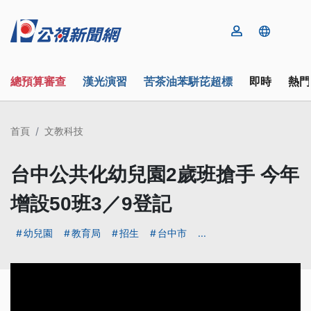
總預算審查
漢光演習
苦茶油苯駢芘超標
即時
熱門
首頁
文教科技
台中公共化幼兒園2歲班搶手 今年
增設50班3／9登記
幼兒園
教育局
招生
台中市
...