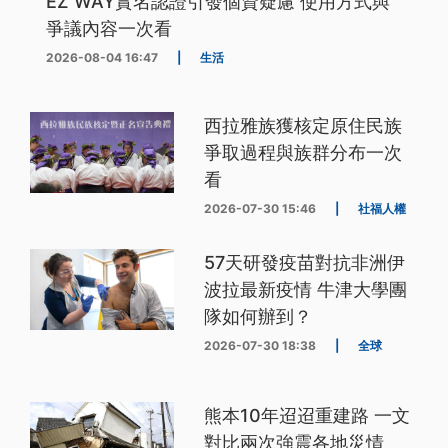
EZ WAY實名認證引發個資疑慮 使用方式與
爭議內容一次看
2026-08-04 16:47
|
生活
西拉雅族獲核定原住民族
爭取過程與族群分布一次
看
2026-07-30 15:46
|
社福人權
57天研發疫苗對抗非洲伊
波拉最新疫情 牛津大學團
隊如何辦到？
2026-07-30 18:38
|
全球
熊本10年迢迢重建路 一文
對比兩次強震各地災情