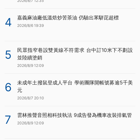
2026/8/7 12:35
嘉義麻油廠低溫焙炒苦茶油 仍驗出苯駢芘超標
4
2026/8/6 19:39
民眾指窄巷設雙黃線不符需求 台中訂10米下不劃設
5
並陸續塗銷
2026/8/9 12:09
未成年土撥鼠登成人平台 學術團隊開帳號募逾5千美
6
元
2026/8/7 20:10
雲林推聲音照相科技執法 9成告發為機車改裝排氣管
7
2026/8/9 12:09