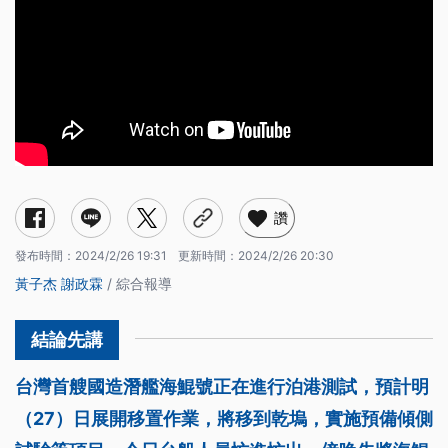
讚
發布時間：
2024/2/26 19:31
更新時間：
2024/2/26 20:30
黃子杰
謝政霖
/ 綜合報導
台灣首艘國造潛艦海鯤號正在進行泊港測試，預計明
（27）日展開移置作業，將移到乾塢，實施預備傾側