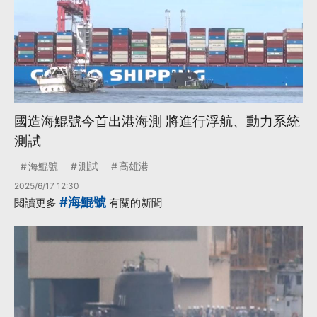
國造海鯤號今首出港海測 將進行浮航、動力系統
測試
海鯤號
測試
高雄港
2025/6/17 12:30
#海鯤號
閱讀更多
有關的新聞