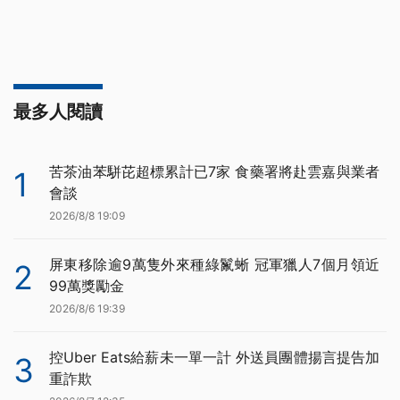
最多人閱讀
苦茶油苯駢芘超標累計已7家 食藥署將赴雲嘉與業者
1
會談
2026/8/8 19:09
屏東移除逾9萬隻外來種綠鬣蜥 冠軍獵人7個月領近
2
99萬獎勵金
2026/8/6 19:39
控Uber Eats給薪未一單一計 外送員團體揚言提告加
3
重詐欺