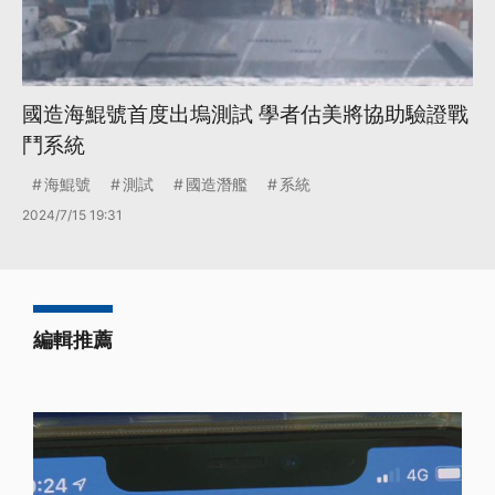
國造海鯤號首度出塢測試 學者估美將協助驗證戰
鬥系統
海鯤號
測試
國造潛艦
系統
2024/7/15 19:31
編輯推薦