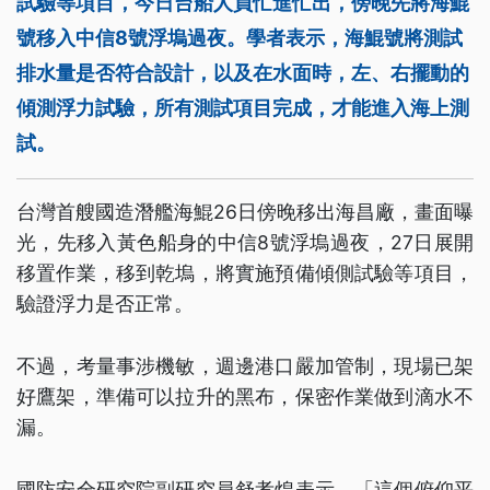
試驗等項目，今日台船人員忙進忙出，傍晚先將海鯤
號移入中信8號浮塢過夜。學者表示，海鯤號將測試
排水量是否符合設計，以及在水面時，左、右擺動的
傾測浮力試驗，所有測試項目完成，才能進入海上測
試。
台灣首艘國造潛艦海鯤26日傍晚移出海昌廠，畫面曝
光，先移入黃色船身的中信8號浮塢過夜，27日展開
移置作業，移到乾塢，將實施預備傾側試驗等項目，
驗證浮力是否正常。
不過，考量事涉機敏，週邊港口嚴加管制，現場已架
好鷹架，準備可以拉升的黑布，保密作業做到滴水不
漏。
國防安全研究院副研究員舒孝煌表示，「這個俯仰平