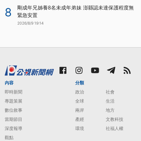
剛成年兄姊養8名未成年弟妹 澎縣認未達保護程度無
8
緊急安置
2026/8/9 19:14
內容
分類
即時新聞
政治
社會
專題策展
全球
生活
數位敘事
兩岸
地方
當期節目
產經
文教科技
深度報導
環境
社福人權
觀點