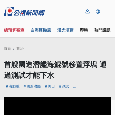
總預算審查
白海豚颱風
漢光演習
即時
熱門議題
首頁
政治
首艘國造潛艦海鯤號移置浮塢 通
過測試才能下水
海鯤號
國造潛艦
美日
測試
...