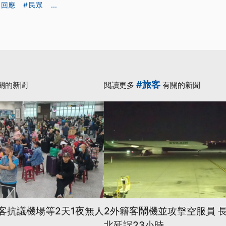
回應
民眾
...
#旅客
關的新聞
閱讀更多
有關的新聞
旅客抗議機場等2天1夜無人
2外籍客鬧機並攻擊空服員 
北延誤23小時