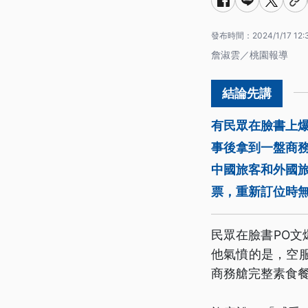
發布時間：
2024/1/17 12:
詹淑雲／桃園報導
有民眾在臉書上
事後拿到一盤商務
中國旅客和外國
票，重新訂位時
民眾在臉書PO
他氣憤的是，空
商務艙完整素食