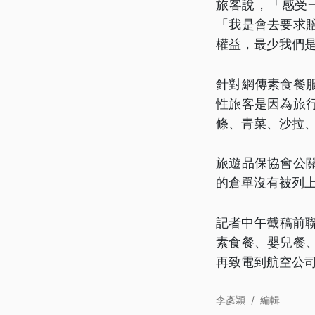
旅客說，「感受
「我是會去要求
權益，最少我們
針對網傳素食餐
性旅客是因為旅
條、青菜、沙拉
旅遊品保協會公
的倉單沒有被列
記者中午截稿前
素食餐、嬰兒餐
再致電到航空公
李彥穎
/
編輯