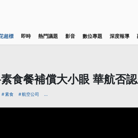
芘超標
即時
熱門議題
影音
數位專題
深度報導
素食餐補償大小眼 華航否
素食
航空公司
...