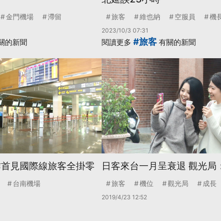
金門機場
滯留
旅客
維也納
空服員
機
2023/10/3 07:31
#旅客
關的新聞
閱讀更多
有關的新聞
昨首見國際線旅客全掛零
日客來台一月呈衰退 觀光局
台南機場
旅客
機位
觀光局
成長
2019/4/23 12:52