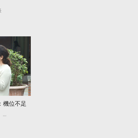
長
：機位不足
...