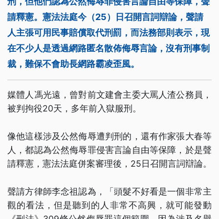
刑，但他們認為公然侮辱罪侵害言論自由等保障，聲
請釋憲。憲法法庭今（25）日召開言詞辯論，聲請
人主張可用民事賠償取代刑罰，而法務部則表示，現
在不少人是透過網路匿名散佈侮辱言論，沒有刑事制
裁，難保不會助長網路霸凌歪風。
媒體人馮光遠，曾對前文建會主委大罵人渣公務員，
被判拘役20天，多年前入獄服刑。
像他這樣涉及公然侮辱遭判刑的，還有作家張大春等
人，都認為公然侮辱罪侵害言論自由等保障，於是聲
請釋憲，憲法法庭併案審理後，25日召開言詞辯論。
聲請方律師李念祖認為，「頭髮不好看是一個非常主
觀的看法，但是聽到的人非常不高興，就可能發動
《刑法》309條公然侮辱罪這個範圍，因為涉及名譽