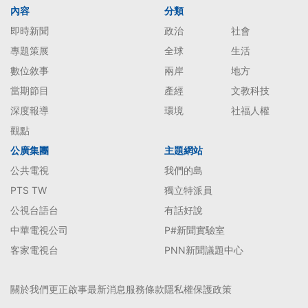
內容
分類
即時新聞
政治
社會
專題策展
全球
生活
數位敘事
兩岸
地方
當期節目
產經
文教科技
深度報導
環境
社福人權
觀點
公廣集團
主題網站
公共電視
我們的島
PTS TW
獨立特派員
公視台語台
有話好說
中華電視公司
P#新聞實驗室
客家電視台
PNN新聞議題中心
關於我們
更正啟事
最新消息
服務條款
隱私權保護政策