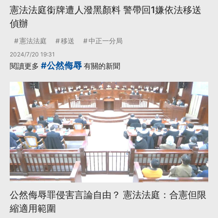
憲法法庭銜牌遭人潑黑顏料 警帶回1嫌依法移送
偵辦
憲法法庭
移送
中正一分局
2024/7/20 19:31
#公然侮辱
閱讀更多
有關的新聞
公然侮辱罪侵害言論自由？ 憲法法庭：合憲但限
縮適用範圍