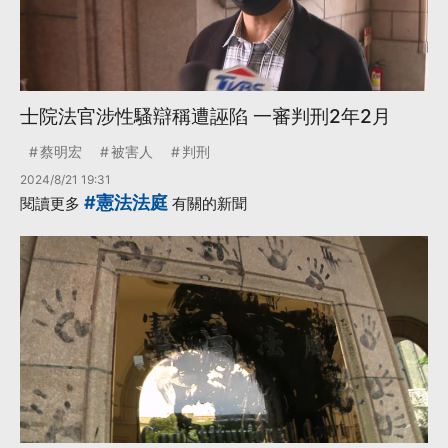
士院法官涉性騷辯稱遭誣陷 一審判刑2年2月
蔡明宏
被害人
判刑
2024/8/21 19:31
#憲法法庭
閱讀更多
有關的新聞