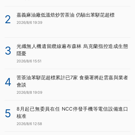
嘉義麻油廠低溫焙炒苦茶油 仍驗出苯駢芘超標
2
2026/8/6 19:39
光纖無人機遺留纜線遍布森林 烏克蘭指控造成生態
3
隱憂
2026/8/6 15:51
苦茶油苯駢芘超標累計已7家 食藥署將赴雲嘉與業者
4
會談
2026/8/8 19:09
8月起已無委員在任 NCC停發手機等電信設備進口
5
核准
2026/8/6 12:58