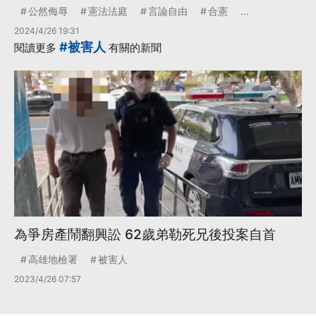
公然侮辱
憲法法庭
言論自由
合憲
...
2024/4/26 19:31
#被害人
閱讀更多
有關的新聞
為爭房產鬧翻興訟 62歲弟勒死兄後投案自首
高雄地檢署
被害人
2023/4/26 07:57