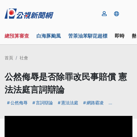
總預算審查
白海豚颱風
苦茶油苯駢芘超標
即時
熱
首頁
社會
公然侮辱是否除罪改民事賠償 憲
法法庭言詞辯論
公然侮辱
言詞辯論
憲法法庭
網路霸凌
...