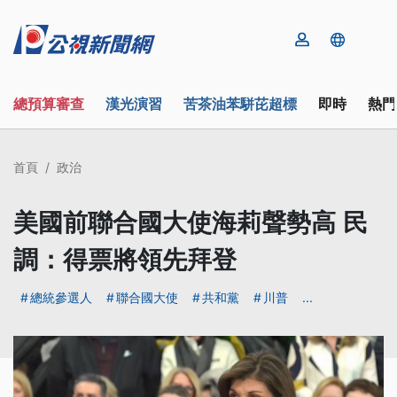
總預算審查
漢光演習
苦茶油苯駢芘超標
即時
熱門
首頁
政治
美國前聯合國大使海莉聲勢高 民
調：得票將領先拜登
總統參選人
聯合國大使
共和黨
川普
...