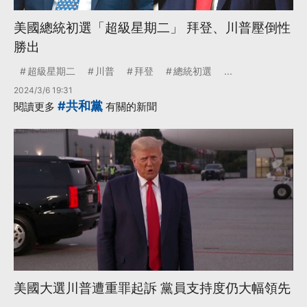
美國總統初選「超級星期二」 拜登、川普壓倒性
勝出
超級星期二
川普
拜登
總統初選
...
2024/3/6 19:31
#共和黨
閱讀更多
有關的新聞
美國大選川普遭重罪起訴 黨員支持度仍大幅領先