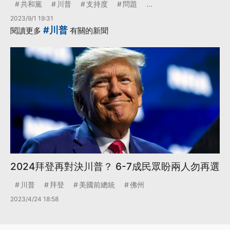
共和黨
川普
支持度
問題
...
2023/9/1 19:31
#川普
閱讀更多
有關的新聞
2024拜登再對決川普？ 6-7成民眾盼兩人勿再選
川普
拜登
美國前總統
佛州
2023/4/24 18:58