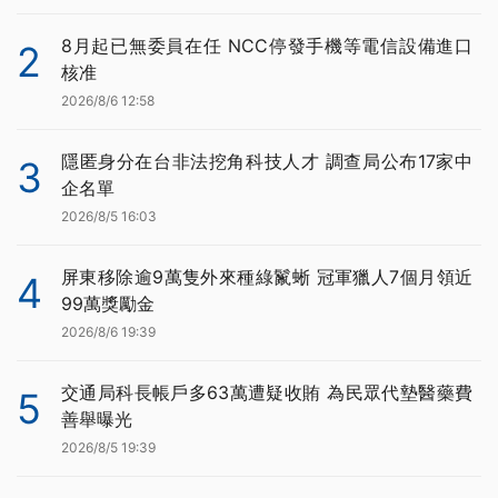
8月起已無委員在任 NCC停發手機等電信設備進口
2
核准
2026/8/6 12:58
隱匿身分在台非法挖角科技人才 調查局公布17家中
3
企名單
2026/8/5 16:03
屏東移除逾9萬隻外來種綠鬣蜥 冠軍獵人7個月領近
4
99萬獎勵金
2026/8/6 19:39
交通局科長帳戶多63萬遭疑收賄 為民眾代墊醫藥費
5
善舉曝光
2026/8/5 19:39