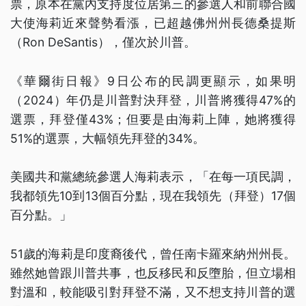
票，原本在黨內支持度位居第三的參選人和前聯合國
大使海莉近來聲勢看漲，已超越佛州州長德桑提斯
（Ron DeSantis），僅次於川普。
《華爾街日報》9日公布的民調更顯示，如果明
（2024）年仍是川普對決拜登，川普將獲得47%的
選票，拜登僅43%；但要是由海莉上陣，她將獲得
51%的選票，大幅領先拜登的34%。
美國共和黨總統參選人海莉表示，「在每一項民調，
我都領先10到13個百分點，現在我領先（拜登）17個
百分點。」
51歲的海莉是印度裔後代，曾任南卡羅來納州州長。
雖然她曾跟川普共事，也反移民和反墮胎，但立場相
對溫和，較能吸引對拜登不滿，又不想支持川普的選