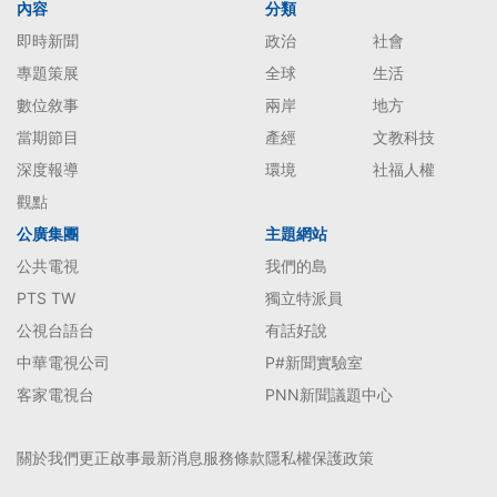
內容
分類
即時新聞
政治
社會
專題策展
全球
生活
數位敘事
兩岸
地方
當期節目
產經
文教科技
深度報導
環境
社福人權
觀點
公廣集團
主題網站
公共電視
我們的島
PTS TW
獨立特派員
公視台語台
有話好說
中華電視公司
P#新聞實驗室
客家電視台
PNN新聞議題中心
關於我們
更正啟事
最新消息
服務條款
隱私權保護政策